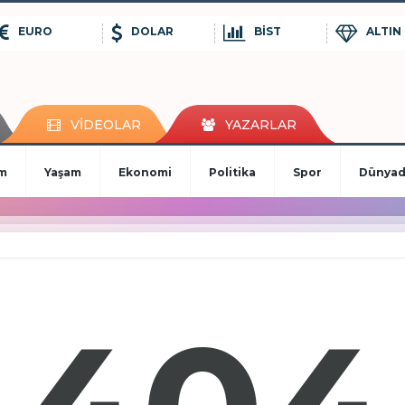
EURO
DOLAR
BİST
ALTIN
VİDEOLAR
YAZARLAR
im
Yaşam
Ekonomi
Politika
Spor
Dünya