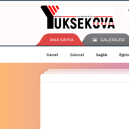
kaçak bahis
deneme bonusu
casino siteleri
canlı bahis siteleri
deneme bonusu veren siteler
ANA SAYFA
GALERİLER
bahis siteleri
porno izle
Genel
Güncel
Sağlık
Eğit