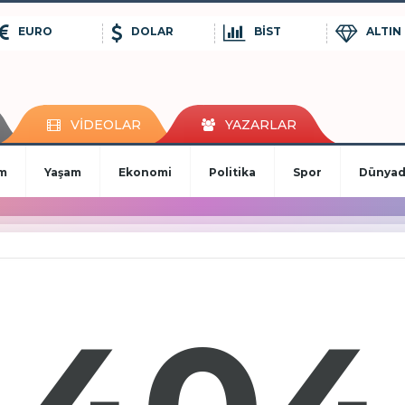
EURO
DOLAR
BİST
ALTIN
VİDEOLAR
YAZARLAR
im
Yaşam
Ekonomi
Politika
Spor
Dünya