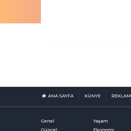
ANA SAYFA
KÜNYE
REKLA
Genel
Yaşam
Güncel
Ekonomi