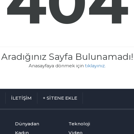
404
Aradığınız Sayfa Bulunamadı!
Anasayfaya dönmek için
tıklayınız.
M
İLETİŞİM
+ SİTENE EKLE
Dünyadan
Teknoloji
Kadın
Video