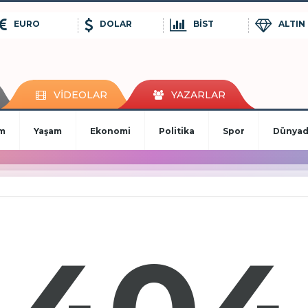
EURO
DOLAR
BİST
ALTIN
VİDEOLAR
YAZARLAR
im
Yaşam
Ekonomi
Politika
Spor
Dünya