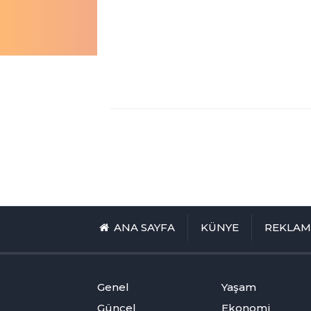
ANA SAYFA
KÜNYE
REKLA
Genel
Yaşam
Güncel
Ekonomi