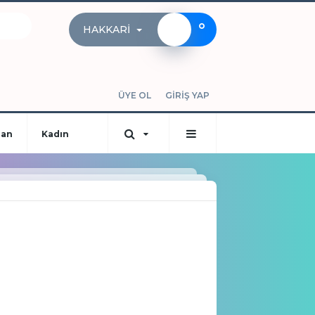
°
HAKKARI
ÜYE OL
GİRİŞ YAP
dan
Kadın