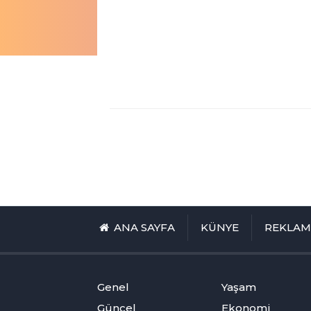
ANA SAYFA
KÜNYE
REKLA
Genel
Yaşam
Güncel
Ekonomi