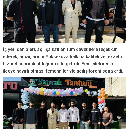
İş yeri sahipleri, açılışa katılan tüm davetlilere teşekkür
ederek, amaçlarının Yüksekova halkına kaliteli ve lezzetli
hizmet sunmak olduğunu dile getirdi. Yeni işletmenin
ilçeye hayırlı olması temennileriyle açılış töreni sona erdi.