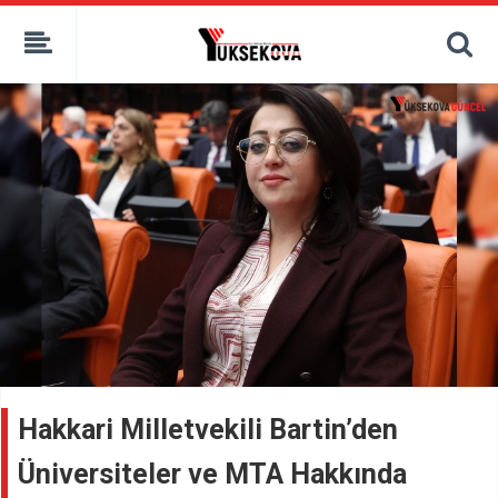
kaçak bahis
deneme bonusu
casino siteleri
canlı bahis siteleri
deneme bonusu veren siteler
bahis siteleri
porno izle
Hakkari Milletvekili Bartin’den
Üniversiteler ve MTA Hakkında