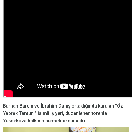
Burhan Barçin ve İbrahim Danış ortaklığında kurulan "Öz
Yaprak Tantuni" isimli iş yeri, düzenlenen törenle
Yüksekova halkının hizmetine sunuldu.