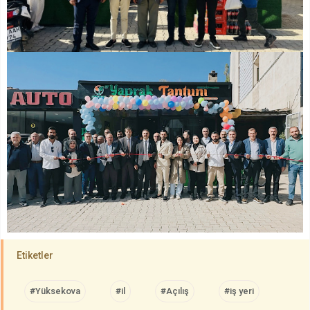
Etiketler
#Yüksekova
#il
#Açılış
#iş yeri