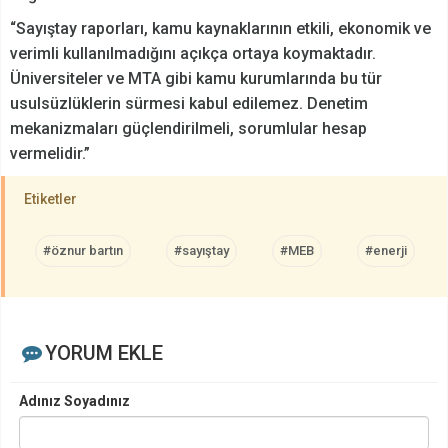
“Sayıştay raporları, kamu kaynaklarının etkili, ekonomik ve
verimli kullanılmadığını açıkça ortaya koymaktadır.
Üniversiteler ve MTA gibi kamu kurumlarında bu tür
usulsüzlüklerin sürmesi kabul edilemez. Denetim
mekanizmaları güçlendirilmeli, sorumlular hesap
vermelidir.”
Etiketler
#öznur bartın
#sayıştay
#MEB
#enerji
YORUM EKLE
Adınız Soyadınız