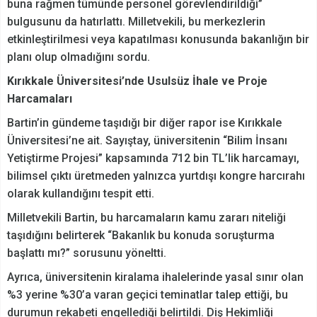
buna rağmen tümünde personel görevlendirildiği”
bulgusunu da hatırlattı. Milletvekili, bu merkezlerin
etkinleştirilmesi veya kapatılması konusunda bakanlığın bir
planı olup olmadığını sordu.
Kırıkkale Üniversitesi’nde Usulsüz İhale ve Proje
Harcamaları
Bartin’in gündeme taşıdığı bir diğer rapor ise Kırıkkale
Üniversitesi’ne ait. Sayıştay, üniversitenin “Bilim İnsanı
Yetiştirme Projesi” kapsamında 712 bin TL’lik harcamayı,
bilimsel çıktı üretmeden yalnızca yurtdışı kongre harcırahı
olarak kullandığını tespit etti.
Milletvekili Bartin, bu harcamaların kamu zararı niteliği
taşıdığını belirterek “Bakanlık bu konuda soruşturma
başlattı mı?” sorusunu yöneltti.
Ayrıca, üniversitenin kiralama ihalelerinde yasal sınır olan
%3 yerine %30’a varan geçici teminatlar talep ettiği, bu
durumun rekabeti engellediği belirtildi. Diş Hekimliği