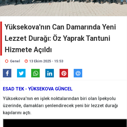
Yüksekova'nın Can Damarında Yeni
Lezzet Durağı: Öz Yaprak Tantuni
Hizmete Açıldı
Genel
13 Ekim 2025 - 15:53
ESAD TEK - YÜKSEKOVA GÜNCEL
Yüksekova'nın en işlek noktalarından biri olan İpekyolu
üzerinde, damakları şenlendirecek yeni bir lezzet durağı
kapılarını açtı.