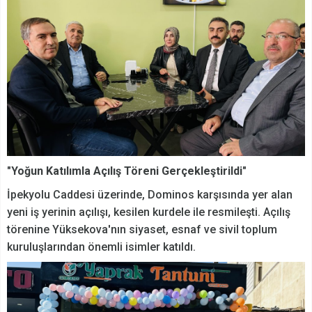
"Yoğun Katılımla Açılış Töreni Gerçekleştirildi"
İpekyolu Caddesi üzerinde, Dominos karşısında yer alan
yeni iş yerinin açılışı, kesilen kurdele ile resmileşti. Açılış
törenine Yüksekova'nın siyaset, esnaf ve sivil toplum
kuruluşlarından önemli isimler katıldı.