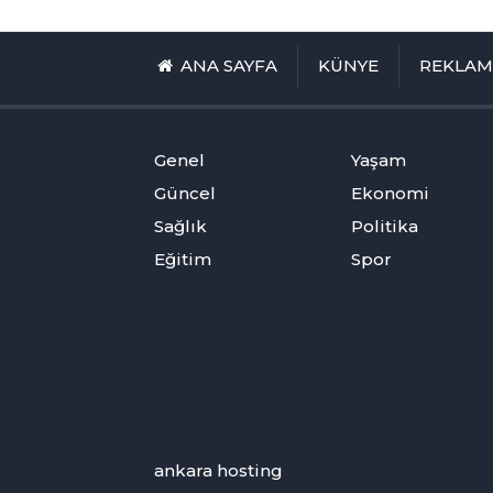
ANA SAYFA
KÜNYE
REKLA
Genel
Yaşam
Güncel
Ekonomi
Sağlık
Politika
Eğitim
Spor
ankara hosting