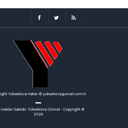
ight Yüksekova Haber © yuksekovaguncel.com.tr
Hakları Saklıdır. Yüksekova Güncel - Copyright ©
2026