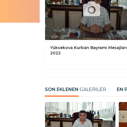
Yüksekova Kurban Bayramı Mesajları
2022
SON EKLENEN
GALERİLER
EN 