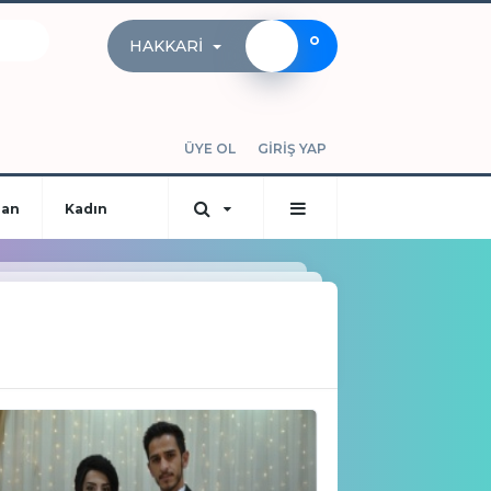
°
HAKKARI
ÜYE OL
GİRİŞ YAP
dan
Kadın