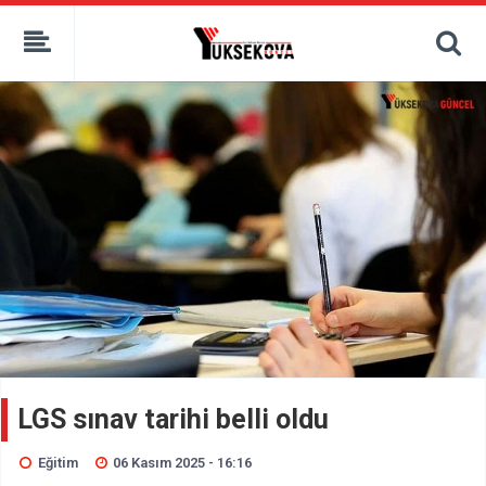
kaçak bahis
deneme bonusu
casino siteleri
canlı bahis siteleri
deneme bonusu veren siteler
bahis siteleri
porno izle
LGS sınav tarihi belli oldu
Eğitim
06 Kasım 2025 - 16:16