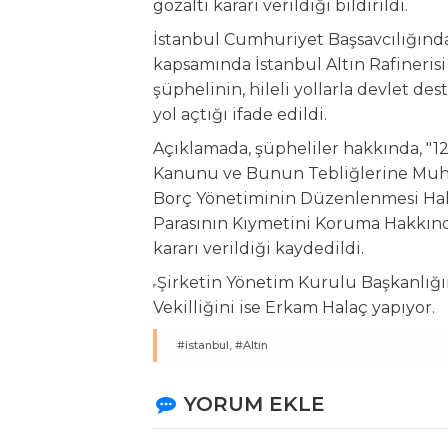
gözaltı kararı verildiği bildirildi.
İstanbul Cumhuriyet Başsavcılığınd
kapsamında İstanbul Altın Rafinerisi AŞ
şüphelinin, hileli yollarla devlet de
yol açtığı ifade edildi.
Açıklamada, şüpheliler hakkında, "1
Kanunu ve Bunun Tebliğlerine Muha
Borç Yönetiminin Düzenlenmesi Hakk
Parasının Kıymetini Koruma Hakkınd
kararı verildiği kaydedildi.
Şirketin Yönetim Kurulu Başkanlığ
Vekilliğini ise Erkam Halaç yapıyor.
#istanbul,
#Altın
YORUM EKLE