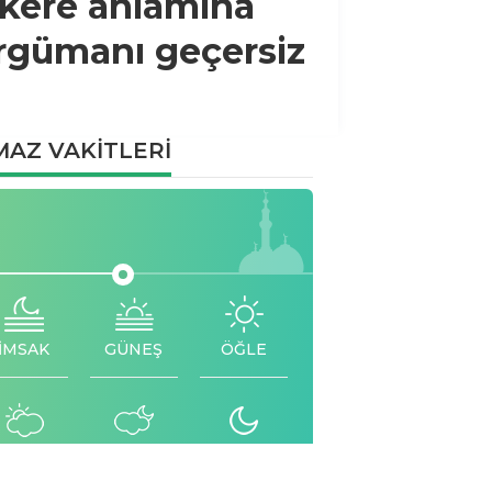
kere anlamına
argümanı geçersiz
AZ VAKİTLERİ
İMSAK
GÜNEŞ
ÖĞLE
İKİNDİ
AKŞAM
YATSI