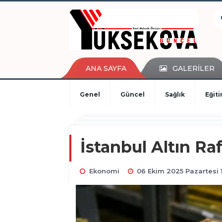
kaçak bahis
deneme bonusu
casino siteleri
canlı bahis siteleri
deneme bonusu veren siteler
ANA SAYFA
GALERİLER
bahis siteleri
porno izle
Genel
Güncel
Sağlık
Eğit
İstanbul Altın Raf
Ekonomi
06 Ekim 2025 Pazartesi 