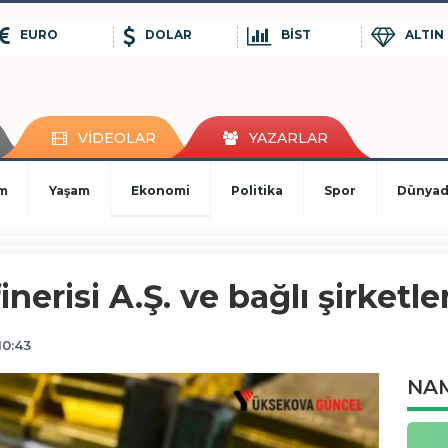
EURO
DOLAR
BİST
ALTIN
VİDEOLAR
YAZARLAR
im
Yaşam
Ekonomi
Politika
Spor
Dünya
inerisi A.Ş. ve bağlı şirketl
10:43
NAM