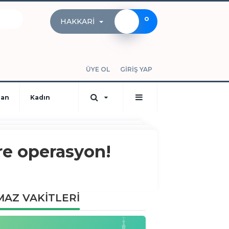
°
HAKKARI
ÜYE OL
GİRİŞ YAP
dan
Kadın
ere operasyon!
AZ VAKİTLERİ