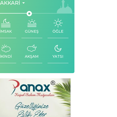
AKKARI
İMSAK
GÜNEŞ
ÖĞLE
İKİNDİ
AKŞAM
YATSI