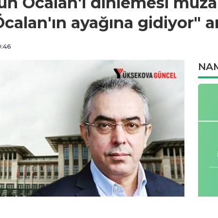
n Öcalan'ı dinlemesi müza
Öcalan'ın ayağına gidiyor" 
0:46
NAM