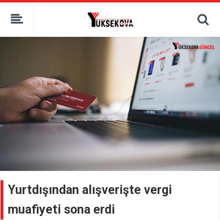
kaçak bahis
deneme bonusu
casino siteleri
canlı bahis siteleri
deneme bonusu veren siteler
bahis siteleri
porno izle
Yurtdışından alışverişte vergi
muafiyeti sona erdi