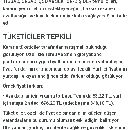
TİGSAD, ÖRSAD, ÇSD ve SEKTÖR-DIŞ DER temsilcileri,
kararın yerli üretimi destekleyeceğini, haksız rekabeti
azaltacağını ve kayıtlı ekonomiye katkı sağlayacağını ifade
etti.
TÜKETİCİLER TEPKİLİ
Kararın tüketiciler tarafından tartışmalı bulunduğu
görülüyor. Özellikle Temu ve Shein gibi yabancı
platformlardan uygun fiyatlı ürün temin eden vatandaşlar,
fiyat farklarının artmasından dolayı tepkili. Yurt içi fiyatların
yurtdışı ile kıyaslandığında ciddi farklar olduğu görülüyor.
Örnek fiyat farkları:
• Ayakkabılar için yıkama torbası: Temu’da 63,22 TL, yurt
içi satışta 2 adedi 696,20 TL (adet başına 348,10 TL).
Tüketiciler, özellikle fiyat açısından alım güçleri düşen
vatandaşların bu durumu olumsuz etkilediğini belirtiyor.
Öte yandan, yurtdışı ürünlerde sağlık ve güvenlik risklerinin