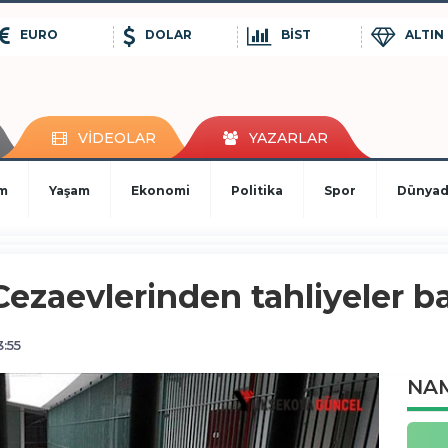
EURO
DOLAR
BİST
ALTIN
VİDEOLAR
YAZARLAR
im
Yaşam
Ekonomi
Politika
Spor
Dünya
ezaevlerinden tahliyeler ba
:55
NAM