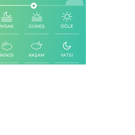
İMSAK
GÜNEŞ
ÖĞLE
İKİNDİ
AKŞAM
YATSI