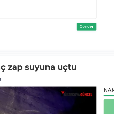
Gönder
aç zap suyuna uçtu
3
NAM