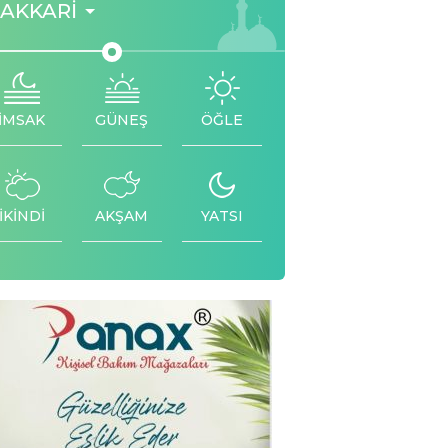
AKKARI
İMSAK
GÜNEŞ
ÖĞLE
İKİNDİ
AKŞAM
YATSI