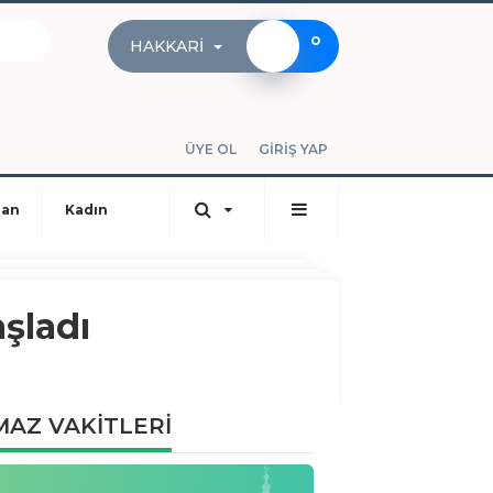
°
HAKKARI
ÜYE OL
GİRİŞ YAP
dan
Kadın
şladı
AZ VAKİTLERİ