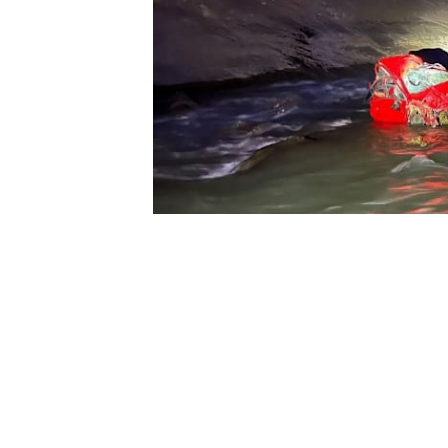
CAHİT YİĞİT - YÜKSEKOVA GÜNCE
Hakkari
–
Van
karayolunda bir aracın
kalanların bulunduğu ihbarı üzerine