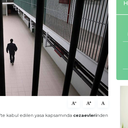
H
'te kabul edilen yasa kapsamında
cezaevleri
nden