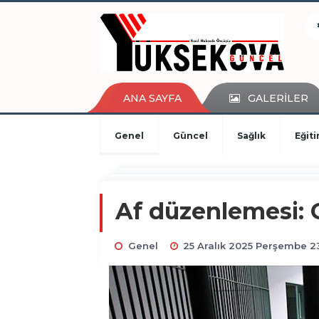
kaçak bahis
deneme bonusu
casino siteleri
canlı bahis siteleri
deneme bonusu veren siteler
ANA SAYFA
GALERİLER
bahis siteleri
porno izle
Genel
Güncel
Sağlık
Eğit
Af düzenlemesi: C
Genel
25 Aralık 2025 Perşembe 23