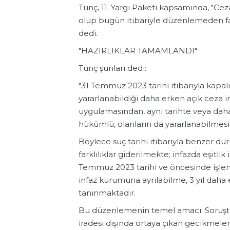
Tunç, 11. Yargı Paketi kapsamında, "Ce
olup bugün itibariyle düzenlemeden fa
dedi.
"HAZIRLIKLAR TAMAMLANDI"
Tunç şunları dedi:
"31 Temmuz 2023 tarihi itibarıyla kap
yararlanabildiği daha erken açık ceza 
uygulamasından, aynı tarihte veya dah
hükümlü, olanların da yararlanabilmesi
Böylece suç tarihi itibarıyla benzer d
farklılıklar giderilmekte; infazda eşitli
Temmuz 2023 tarihi ve öncesinde işlen
infaz kurumuna ayrılabilme, 3 yıl daha
tanınmaktadır.
Bu düzenlemenin temel amacı; Soruşt
iradesi dışında ortaya çıkan gecikmeler