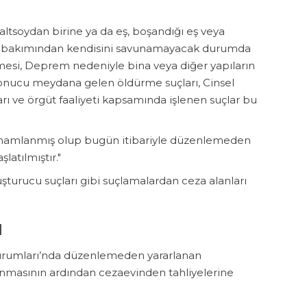
altsoydan birine ya da eş, boşandığı eş veya
h bakımından kendisini savunamayacak durumda
nmesi, Deprem nedeniyle bina veya diğer yapıların
 sonucu meydana gelen öldürme suçları, Cinsel
arı ve örgüt faaliyeti kapsamında işlenen suçlar bu
tamamlanmış olup bugün itibariyle düzenlemeden
latılmıştır."
yuşturucu suçları gibi suçlamalardan ceza alanları
I
urumları’nda düzenlemeden yararlanan
nmasının ardından cezaevinden tahliyelerine