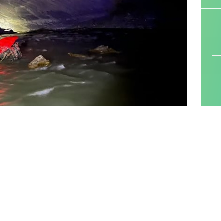
L
 Zap Suyu’na düştüğü ve içerisinde mahsur
 ekipler harekete geçti.