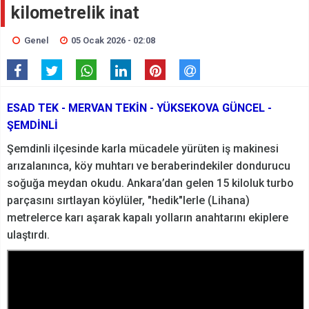
kilometrelik inat
Genel
05 Ocak 2026 - 02:08
ESAD TEK - MERVAN TEKİN - YÜKSEKOVA GÜNCEL -
ŞEMDİNLİ
Şemdinli ilçesinde karla mücadele yürüten iş makinesi
arızalanınca, köy muhtarı ve beraberindekiler dondurucu
soğuğa meydan okudu. Ankara’dan gelen 15 kiloluk turbo
parçasını sırtlayan köylüler, "hedik"lerle (Lihana)
metrelerce karı aşarak kapalı yolların anahtarını ekiplere
ulaştırdı.