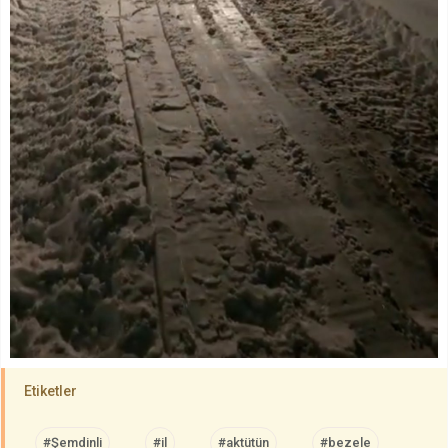
Etiketler
#Şemdinli
#il
#aktütün
#bezele