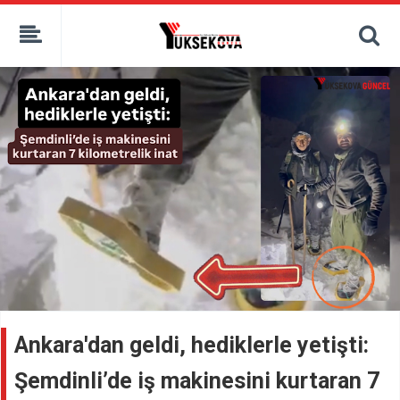
kaçak bahis
deneme bonusu
casino siteleri
canlı bahis siteleri
deneme bonusu veren siteler
bahis siteleri
porno izle
Ankara'dan geldi, hediklerle yetişti:
Şemdinli’de iş makinesini kurtaran 7