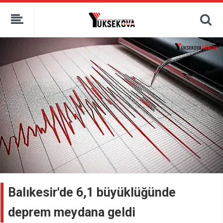
kaçak bahis
deneme bonusu
casino siteleri
canlı bahis siteleri
deneme bonusu veren siteler
bahis siteleri
porno izle
Balıkesir'de 6,1 büyüklüğünde
deprem meydana geldi