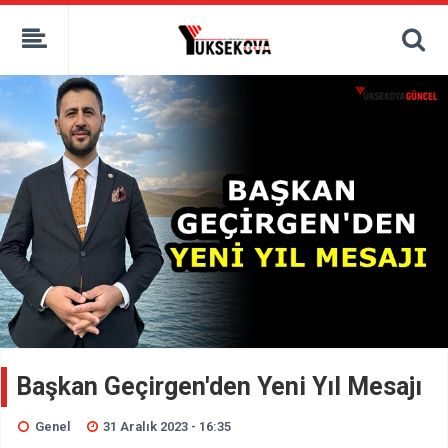
kaçak bahis
deneme bonusu
casino siteleri
canlı bahis siteleri
deneme bonusu veren siteler
bahis siteleri
porno izle
Başkan Geçirgen'den Yeni Yıl Mesajı
Genel
31 Aralık 2023 - 16:35