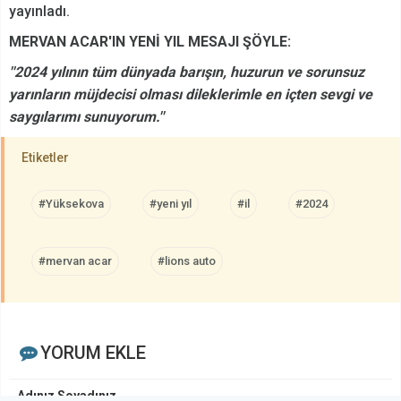
yayınladı.
MERVAN ACAR'IN YENİ YIL MESAJI ŞÖYLE:
''2024 yılının tüm dünyada barışın, huzurun ve sorunsuz
yarınların müjdecisi olması dileklerimle en içten sevgi ve
saygılarımı sunuyorum.''
Etiketler
#Yüksekova
#yeni yıl
#il
#2024
#mervan acar
#lions auto
YORUM EKLE
Adınız Soyadınız