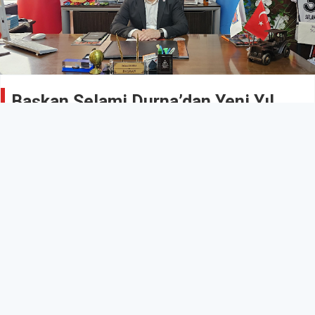
Başkan Selami Durna’dan Yeni Yıl
Mesajı: "2026 Huzur ve Bereket Yılı
Olsun"
Genel
31 Aralık 2025 - 14:57
CAHİT YİĞİT - YÜKSEKOVA GÜNCEL
Yüksekova Şoförler ve Otomobilciler Esnaf Odası Başkanı
Selami Durna, 2026 yılına girerken bir kutlama mesajı
yayımladı. Başkan Durna, yeni yılın tüm vatandaşlara ve