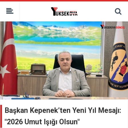
kaçak bahis
deneme bonusu
casino siteleri
canlı bahis siteleri
deneme bonusu veren siteler
bahis siteleri
porno izle
Başkan Kepenek’ten Yeni Yıl Mesajı:
"2026 Umut Işığı Olsun"