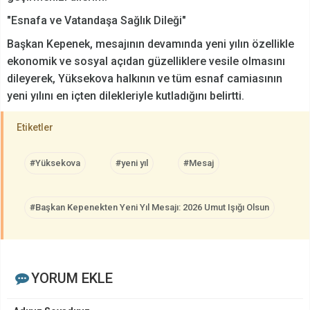
"Esnafa ve Vatandaşa Sağlık Dileği"
Başkan Kepenek, mesajının devamında yeni yılın özellikle
ekonomik ve sosyal açıdan güzelliklere vesile olmasını
dileyerek, Yüksekova halkının ve tüm esnaf camiasının
yeni yılını en içten dilekleriyle kutladığını belirtti.
Etiketler
#Yüksekova
#yeni yıl
#Mesaj
#Başkan Kepenekten Yeni Yıl Mesajı: 2026 Umut Işığı Olsun
YORUM EKLE