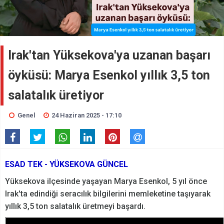
Irak'tan Yüksekova'ya uzanan başarı
öyküsü: Marya Esenkol yıllık 3,5 ton
salatalık üretiyor
Genel
24 Haziran 2025 - 17:10
ESAD TEK - YÜKSEKOVA GÜNCEL
Yüksekova ilçesinde yaşayan Marya Esenkol, 5 yıl önce
Irak'ta edindiği seracılık bilgilerini memleketine taşıyarak
yıllık 3,5 ton salatalık üretmeyi başardı.