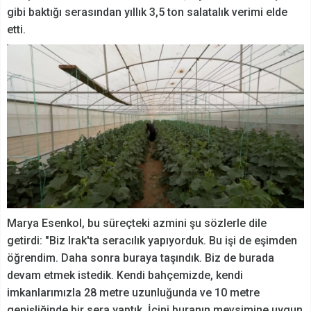
gibi baktığı serasından yıllık 3,5 ton salatalık verimi elde
etti.
Marya Esenkol, bu süreçteki azmini şu sözlerle dile
getirdi: "Biz Irak'ta seracılık yapıyorduk. Bu işi de eşimden
öğrendim. Daha sonra buraya taşındık. Biz de burada
devam etmek istedik. Kendi bahçemizde, kendi
imkanlarımızla 28 metre uzunluğunda ve 10 metre
genişliğinde bir sera yaptık. İçini buranın mevsimine uygun