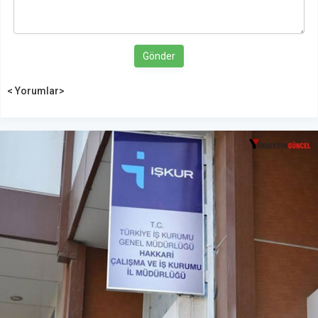
Gönder
< Yorumlar>