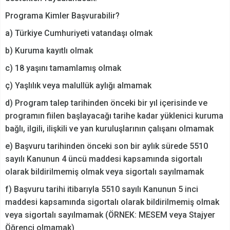
Programa Kimler Başvurabilir?
a) Türkiye Cumhuriyeti vatandaşı olmak
b) Kuruma kayıtlı olmak
c) 18 yaşını tamamlamış olmak
ç) Yaşlılık veya malullük aylığı almamak
d) Program talep tarihinden önceki bir yıl içerisinde ve
programın fiilen başlayacağı tarihe kadar yüklenici kuruma
bağlı, ilgili, ilişkili ve yan kuruluşlarının çalışanı olmamak
e) Başvuru tarihinden önceki son bir aylık sürede 5510
sayılı Kanunun 4 üncü maddesi kapsamında sigortalı
olarak bildirilmemiş olmak veya sigortalı sayılmamak
f) Başvuru tarihi itibarıyla 5510 sayılı Kanunun 5 inci
maddesi kapsamında sigortalı olarak bildirilmemiş olmak
veya sigortalı sayılmamak (ÖRNEK: MESEM veya Stajyer
Öğrenci olmamak)