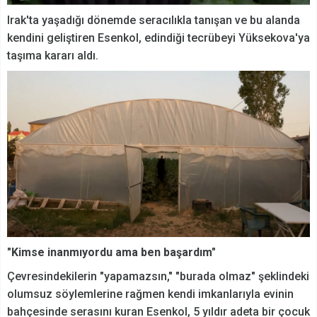
Irak'ta yaşadığı dönemde seracılıkla tanışan ve bu alanda
kendini geliştiren Esenkol, edindiği tecrübeyi Yüksekova'ya
taşıma kararı aldı.
"Kimse inanmıyordu ama ben başardım"
Çevresindekilerin "yapamazsın," "burada olmaz" şeklindeki
olumsuz söylemlerine rağmen kendi imkanlarıyla evinin
bahçesinde serasını kuran Esenkol, 5 yıldır adeta bir çocuk