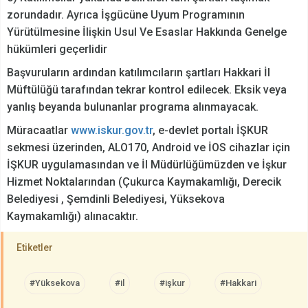
zorundadır. Ayrıca İşgücüne Uyum Programının
Yürütülmesine İlişkin Usul Ve Esaslar Hakkında Genelge
hükümleri geçerlidir
Başvuruların ardından katılımcıların şartları Hakkari İl
Müftülüğü tarafından tekrar kontrol edilecek. Eksik veya
yanlış beyanda bulunanlar programa alınmayacak.
Müracaatlar
www.iskur.gov.tr
, e-devlet portalı İŞKUR
sekmesi üzerinden, ALO170, Android ve İOS cihazlar için
İŞKUR uygulamasından ve İl Müdürlüğümüzden ve İşkur
Hizmet Noktalarından (Çukurca Kaymakamlığı, Derecik
Belediyesi , Şemdinli Belediyesi, Yüksekova
Kaymakamlığı) alınacaktır.
Etiketler
#Yüksekova
#il
#işkur
#Hakkari