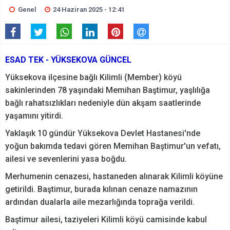
Genel
24 Haziran 2025 - 12:41
ESAD TEK - YÜKSEKOVA GÜNCEL
Yüksekova ilçesine bağlı Kilimli (Member) köyü
sakinlerinden 78 yaşındaki Memihan Baştimur, yaşlılığa
bağlı rahatsızlıkları nedeniyle dün akşam saatlerinde
yaşamını yitirdi.
Yaklaşık 10 gündür Yüksekova Devlet Hastanesi'nde
yoğun bakımda tedavi gören Memihan Baştimur'un vefatı,
ailesi ve sevenlerini yasa boğdu.
Merhumenin cenazesi, hastaneden alınarak Kilimli köyüne
getirildi. Baştimur, burada kılınan cenaze namazının
ardından dualarla aile mezarlığında toprağa verildi.
Baştimur ailesi, taziyeleri Kilimli köyü camisinde kabul