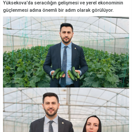
Yüksekova'da seracılığın gelişmesi ve yerel ekonominin
güçlenmesi adına önemli bir adım olarak görülüyor.