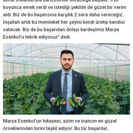
boyunca emek verdi ve istediği şekilde de güzel bir verim
aldı. Biz de bu başarısına karşılık 2 sera daha vereceğiz.
İnşallah artık bu memleket her şeyini kendi üretip kendisi
satacak. Biz de bu başarıdan dolayı kardeşimiz Marya
Esenkol'u tebrik ediyoruz" dedi.
Marya Esenkol'un hikayesi, azim ve inancın en güzel
örneklerinden birini teşkil ediyor. Bu tür başarılar,