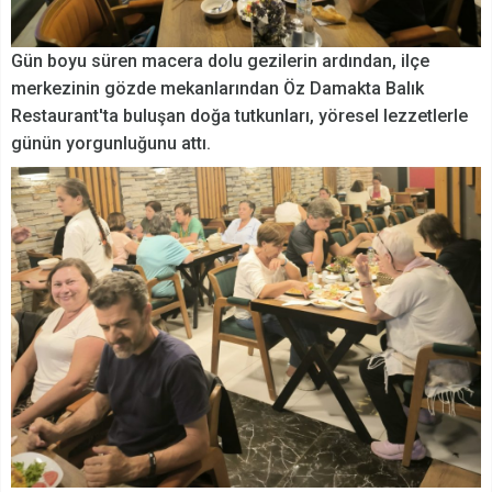
Gün boyu süren macera dolu gezilerin ardından, ilçe
merkezinin gözde mekanlarından Öz Damakta Balık
Restaurant'ta buluşan doğa tutkunları, yöresel lezzetlerle
günün yorgunluğunu attı.