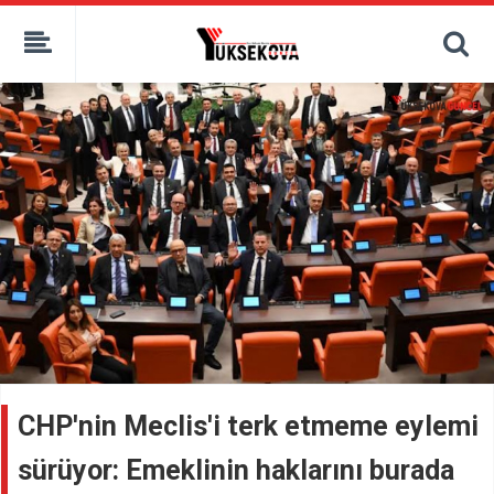
kaçak bahis
deneme bonusu
casino siteleri
canlı bahis siteleri
deneme bonusu veren siteler
bahis siteleri
porno izle
CHP'nin Meclis'i terk etmeme eylemi
sürüyor: Emeklinin haklarını burada