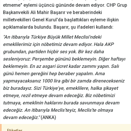
etmeme" eylemi üçüncü gününde devam ediyor. CHP Grup
Başkanvekili Ali Mahir Başarır ve beraberindeki
milletvekilleri Genel Kurul'da başlattıkları eyleme ilişkin
açıklamalarda bulundu. Başarır, şu ifadeleri kullandı:
"An itibarıyla Türkiye Büyük Millet Meclisi'ndeki
emeklilerimiz için nöbetimiz devam ediyor. Hala AKP
grubundan, partiden hiçbir ses yok. Bir kez daha
sesleniyoruz: Perşembe gününü beklemeyin. Diğer haftayı
beklemeyin. En az asgari ücret kadar zammı yapın. Salı
günü hemen gereğini hep beraber yapalım. Ama
yapmayacaksanız 1000 lira gibi bir zamda direnecekseniz
biz buradayız. Sizi Türkiye'ye, emeklilere, halka şikayet
etmeye, rezil etmeye devam edeceğiz. Biz nöbetimizi
tutmaya, emeklinin haklarını burada savunmaya devam
edeceğiz. An itibarıyla Meclis'teyiz, Meclis'te olmaya
devam edeceğiz."
(ANKA)
Etiketler