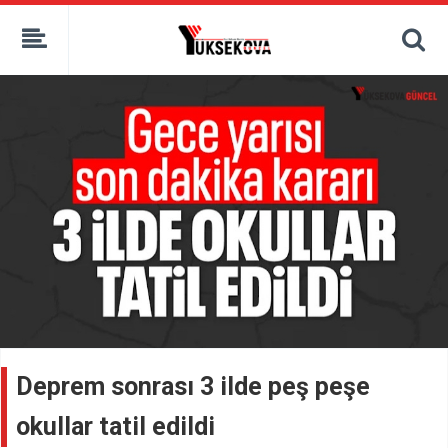
kaçak bahis
deneme bonusu
casino siteleri
canlı bahis siteleri
deneme bonusu veren siteler
bahis siteleri
porno izle
Deprem sonrası 3 ilde peş peşe
okullar tatil edildi