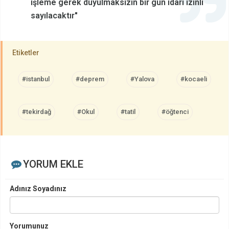
işleme gerek duyulmaksızın bir gün idari izinli
sayılacaktır"
Etiketler
#istanbul
#deprem
#Yalova
#kocaeli
#tekirdağ
#Okul
#tatil
#öğtenci
YORUM EKLE
Adınız Soyadınız
Yorumunuz