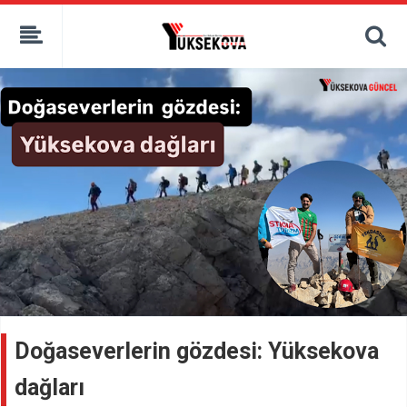
kaçak bahis
deneme bonusu
casino siteleri
canlı bahis siteleri
deneme bonusu veren siteler
bahis siteleri
porno izle
Doğaseverlerin gözdesi: Yüksekova
dağları