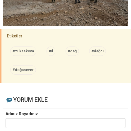
Etiketler
#Yüksekova
#il
#dağ
#dağcı
#doğasever
YORUM EKLE
Adınız Soyadınız