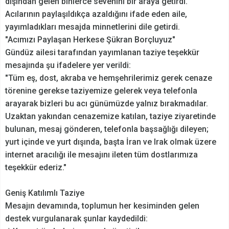
dışından gelen binlerce sevenini bir araya getirdi.
Acılarının paylaşıldıkça azaldığını ifade eden aile,
yayımladıkları mesajda minnetlerini dile getirdi.
"Acımızı Paylaşan Herkese Şükran Borçluyuz"
Gündüz ailesi tarafından yayımlanan taziye teşekkür
mesajında şu ifadelere yer verildi:
"Tüm eş, dost, akraba ve hemşehrilerimiz gerek cenaze
törenine gerekse taziyemize gelerek veya telefonla
arayarak bizleri bu acı günümüzde yalnız bırakmadılar.
Uzaktan yakından cenazemize katılan, taziye ziyaretinde
bulunan, mesaj gönderen, telefonla başsağlığı dileyen;
yurt içinde ve yurt dışında, başta İran ve Irak olmak üzere
internet aracılığı ile mesajını ileten tüm dostlarımıza
teşekkür ederiz."
Geniş Katılımlı Taziye
Mesajın devamında, toplumun her kesiminden gelen
destek vurgulanarak şunlar kaydedildi: