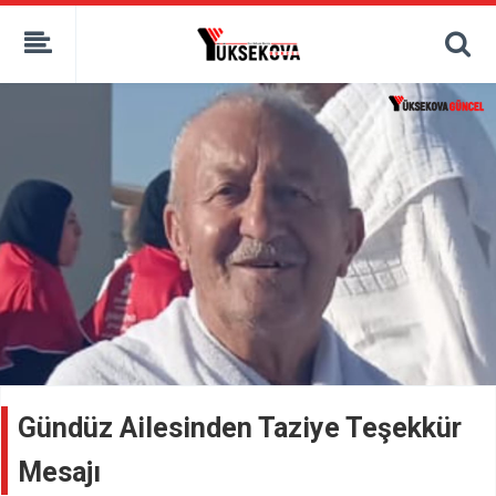
kaçak bahis
deneme bonusu
casino siteleri
canlı bahis siteleri
deneme bonusu veren siteler
bahis siteleri
porno izle
Gündüz Ailesinden Taziye Teşekkür
Mesajı