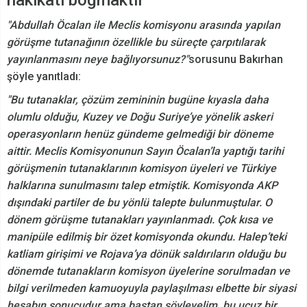
"Abdullah Öcalan ile Meclis komisyonu arasında yapılan
görüşme tutanağının özellikle bu süreçte çarpıtılarak
yayınlanmasını neye bağlıyorsunuz?"
sorusunu Bakırhan
şöyle yanıtladı:
"Bu tutanaklar, çözüm zemininin bugüne kıyasla daha
olumlu olduğu, Kuzey ve Doğu Suriye’ye yönelik askeri
operasyonların henüz gündeme gelmediği bir döneme
aittir. Meclis Komisyonunun Sayın Öcalan’la yaptığı tarihi
görüşmenin tutanaklarının komisyon üyeleri ve Türkiye
halklarına sunulmasını talep etmiştik. Komisyonda AKP
dışındaki partiler de bu yönlü talepte bulunmuştular. O
dönem görüşme tutanakları yayınlanmadı. Çok kısa ve
manipüle edilmiş bir özet komisyonda okundu. Halep’teki
katliam girişimi ve Rojava’ya dönük saldırıların olduğu bu
dönemde tutanakların komisyon üyelerine sorulmadan ve
bilgi verilmeden kamuoyuyla paylaşılması elbette bir siyasi
hesabın sonucudur ama baştan söyleyelim, bu ucuz bir