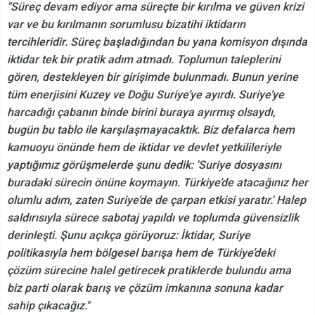
"Süreç devam ediyor ama süreçte bir kırılma ve güven krizi
var ve bu kırılmanın sorumlusu bizatihi iktidarın
tercihleridir. Süreç başladığından bu yana komisyon dışında
iktidar tek bir pratik adım atmadı. Toplumun taleplerini
gören, destekleyen bir girişimde bulunmadı. Bunun yerine
tüm enerjisini Kuzey ve Doğu Suriye’ye ayırdı. Suriye’ye
harcadığı çabanın binde birini buraya ayırmış olsaydı,
bugün bu tablo ile karşılaşmayacaktık. Biz defalarca hem
kamuoyu önünde hem de iktidar ve devlet yetkilileriyle
yaptığımız görüşmelerde şunu dedik: 'Suriye dosyasını
buradaki sürecin önüne koymayın. Türkiye’de atacağınız her
olumlu adım, zaten Suriye’de de çarpan etkisi yaratır.' Halep
saldırısıyla sürece sabotaj yapıldı ve toplumda güvensizlik
derinleşti. Şunu açıkça görüyoruz: İktidar, Suriye
politikasıyla hem bölgesel barışa hem de Türkiye’deki
çözüm sürecine halel getirecek pratiklerde bulundu ama
biz parti olarak barış ve çözüm imkanına sonuna kadar
sahip çıkacağız."