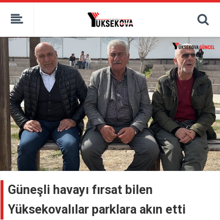
kaçak bahis
deneme bonusu
casino siteleri
canlı bahis siteleri
deneme bonusu veren siteler
bahis siteleri
porno izle
Güneşli havayı fırsat bilen
Yüksekovalılar parklara akın etti