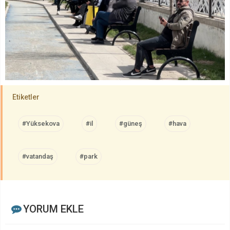
Etiketler
#Yüksekova
#il
#güneş
#hava
#vatandaş
#park
YORUM EKLE