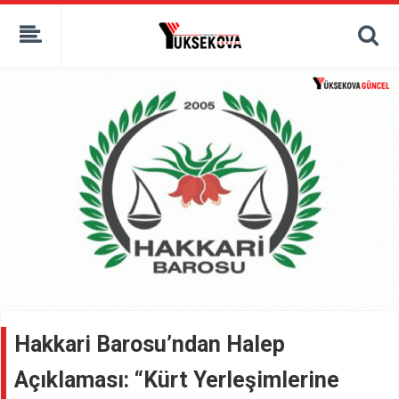
kaçak bahis
deneme bonusu
casino siteleri
canlı bahis siteleri
deneme bonusu veren siteler
bahis siteleri
porno izle
Hakkari Barosu’ndan Halep
Açıklaması: “Kürt Yerleşimlerine