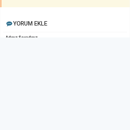
YORUM EKLE
Adınız Soyadınız
Yorumunuz
Gönder
< Yorumlar>