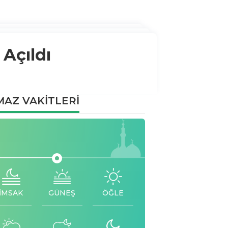
 Açıldı
AZ VAKİTLERİ
İMSAK
GÜNEŞ
ÖĞLE