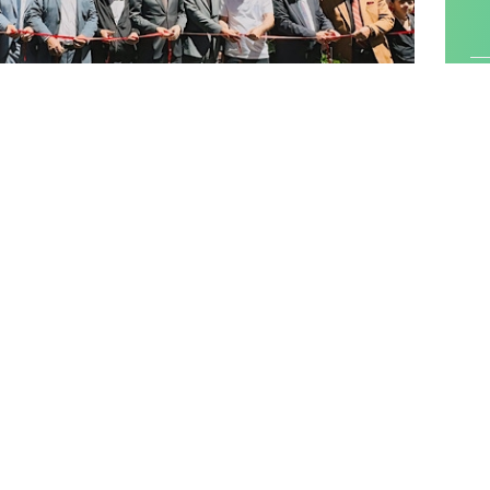
KEZİ
nde hizmete giren
Derinsu
Çeyizc
il
ik,
çılışa ilçe protokolü, esnaf odalarının
i gösterdi.