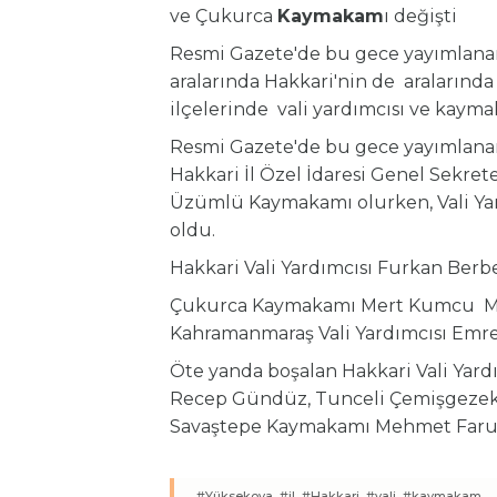
ve Çukurca
Kaymakam
ı değişti
Resmi Gazete'de bu gece yayımlan
aralarında Hakkari'nin de aralarında
ilçelerinde vali yardımcısı ve kayma
Resmi Gazete'de bu gece yayımlanan
Hakkari İl Özel İdaresi Genel Sekret
Üzümlü Kaymakamı olurken, Vali Ya
oldu.
Hakkari Vali Yardımcısı Furkan Berb
Çukurca Kaymakamı Mert Kumcu Mu
Kahramanmaraş Vali Yardımcısı Emre
Öte yanda boşalan Hakkari Vali Yardı
Recep Gündüz, Tunceli Çemişgezek
Savaştepe Kaymakamı Mehmet Faruk
#Yüksekova,
#il,
#Hakkari,
#vali,
#kaymakam