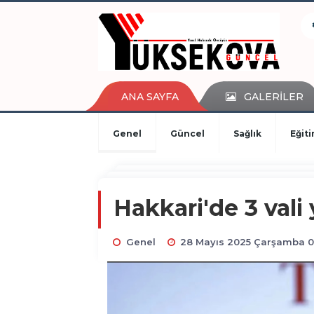
kaçak bahis
deneme bonusu
casino siteleri
canlı bahis siteleri
deneme bonusu veren siteler
ANA SAYFA
GALERİLER
bahis siteleri
porno izle
Genel
Güncel
Sağlık
Eğit
Hakkari'de 3 vali
Genel
28 Mayıs 2025 Çarşamba 0