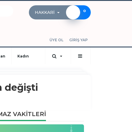
°
HAKKARI
ÜYE OL
GİRİŞ YAP
dan
Kadın
 değişti
AZ VAKİTLERİ