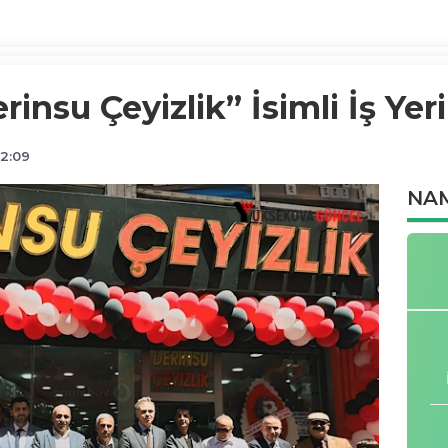
nsu Çeyizlik” İsimli İş Yeri
2:09
NAM