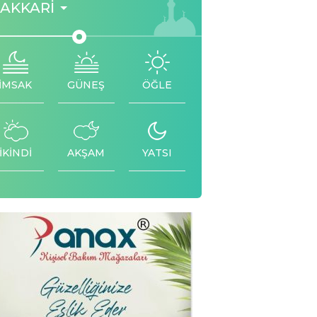
AKKARI
İMSAK
GÜNEŞ
ÖĞLE
İKİNDİ
AKŞAM
YATSI