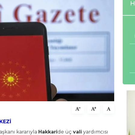
H
KEZİ
şkanı kararıyla
Hakkari
de üç
vali
yardımcısı