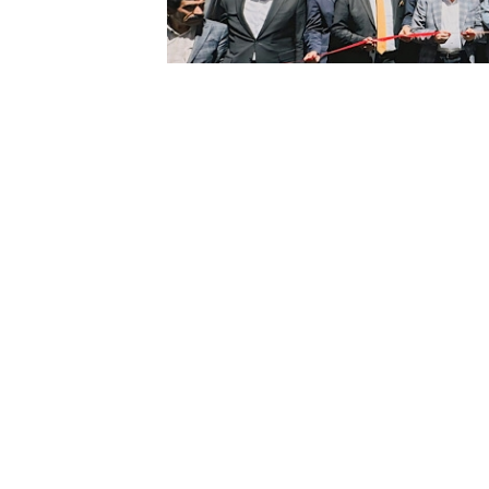
YÜKSEKOVA
GÜNCEL - HABER MER
Yüksekova’nın Anafartalar Caddesi’
düzenlenen törenle kapılarını açtı. A
temsilcileri ve vatandaşlar yoğun ilg