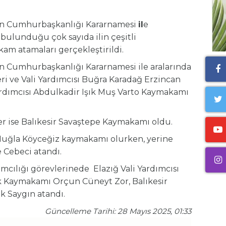
an Cumhurbaşkanlığı Kararnamesi
il
e
 bulunduğu çok sayıda ilin çeşitli
kam atamaları gerçekleştirildi.
 Cumhurbaşkanlığı Kararnamesi ile aralarında
eri ve Vali Yardımcısı Buğra Karadağ Erzincan
rdımcısı Abdulkadir Işık Muş Varto Kaymakamı
er ise Balıkesir Savaştepe Kaymakamı oldu.
ğla Köyceğiz kaymakamı olurken, yerine
 Cebeci atandı.
mcılığı görevlerinede Elazığ Vali Yardımcısı
 Kaymakamı Orçun Cüneyt Zor, Balıkesir
 Saygın atandı.
Güncelleme Tarihi: 28 Mayıs 2025, 01:33