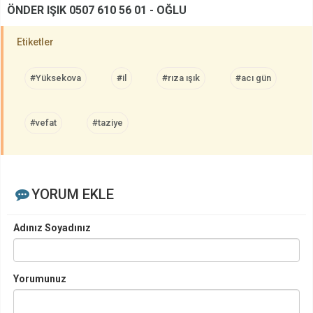
ÖNDER IŞIK 0507 610 56 01 - OĞLU
Etiketler
#Yüksekova
#il
#rıza ışık
#acı gün
#vefat
#taziye
YORUM EKLE
Adınız Soyadınız
Yorumunuz