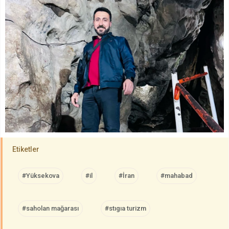
Etiketler
#Yüksekova
#il
#İran
#mahabad
#saholan mağarası
#stıgıa turizm