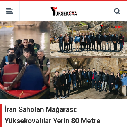
kaçak bahis
deneme bonusu
casino siteleri
canlı bahis siteleri
deneme bonusu veren siteler
bahis siteleri
porno izle
İran Saholan Mağarası:
Yüksekovalılar Yerin 80 Metre