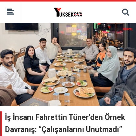
kaçak bahis
deneme bonusu
casino siteleri
canlı bahis siteleri
deneme bonusu veren siteler
bahis siteleri
porno izle
İş İnsanı Fahrettin Tüner’den Örnek
Davranış: “Çalışanlarını Unutmadı”