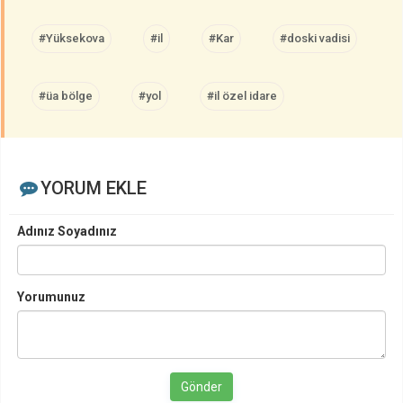
#Yüksekova
#il
#Kar
#doski vadisi
#üa bölge
#yol
#il özel idare
YORUM EKLE
Adınız Soyadınız
Yorumunuz
Gönder