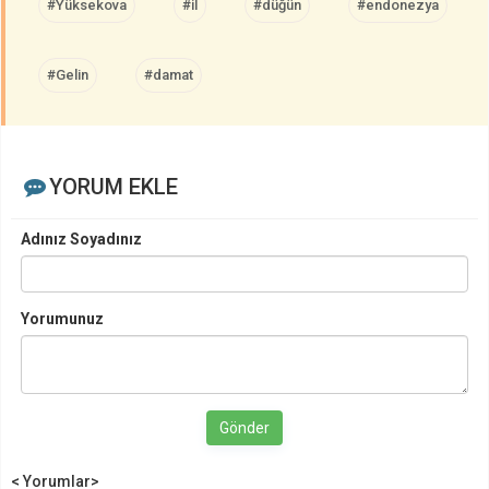
#Yüksekova
#il
#düğün
#endonezya
#Gelin
#damat
YORUM EKLE
Adınız Soyadınız
Yorumunuz
Gönder
< Yorumlar>