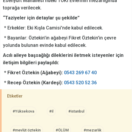
Esenyurt Mahallesi’ndeki TOKİ Evlerinin mezarlığında
toprağa verilecek.
“Taziyeler için detaylar şu şekilde”
* Erkekler: Eki Kışla Camisi'nde kabul edilecek.
* Bayanlar: Öztekin'in ağabeyi Fikret Öztekin'in çevre
yolunda bulunan evinde kabul edilecek.
Acılı aileye başsağlığı dileklerini iletmek isteyenler için
iletişim bilgileri paylaşıldı:
* Fikret Öztekin (Ağabeyi):
0543 269 67 40
* Recep Öztekin (Kardeşi):
0543 520 52 36
Etiketler
#Yüksekova
#il
#istanbul
#mevlüt öztekin
#ÖLÜM
#mezarlık