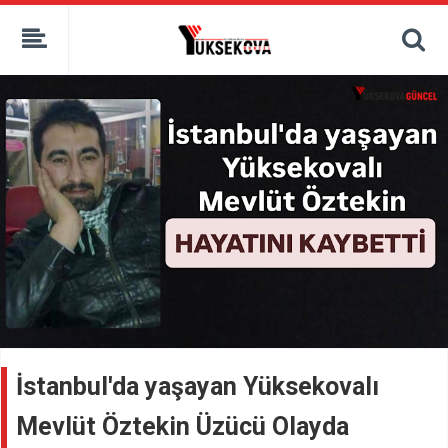
kaçak bahis
deneme bonusu
casino siteleri
canlı bahis siteleri
deneme bonusu veren siteler
bahis siteleri
porno izle
İstanbul'da yaşayan Yüksekovalı
Mevlüt Öztekin Üzücü Olayda