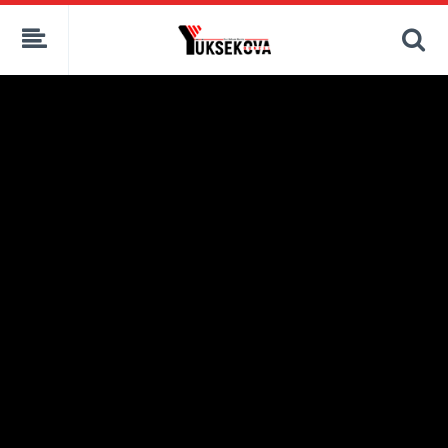
kaçak bahis
deneme bonusu
casino siteleri
canlı bahis siteleri
deneme bonusu veren siteler
bahis siteleri
porno izle