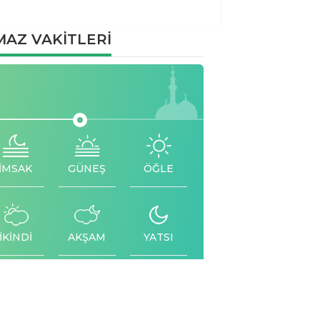
AZ VAKİTLERİ
İMSAK
GÜNEŞ
ÖĞLE
İKİNDİ
AKŞAM
YATSI