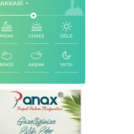
AKKARI
İMSAK
GÜNEŞ
ÖĞLE
İKİNDİ
AKŞAM
YATSI