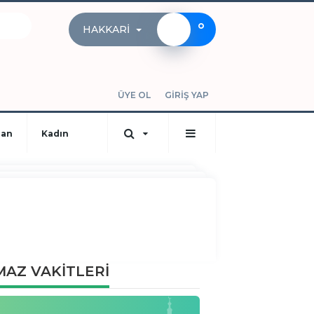
°
HAKKARI
ÜYE OL
GİRİŞ YAP
dan
Kadın
AZ VAKİTLERİ