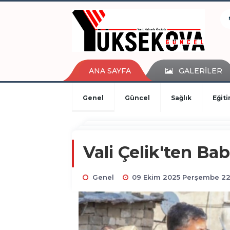
kaçak bahis
deneme bonusu
casino siteleri
canlı bahis siteleri
deneme bonusu veren siteler
ANA SAYFA
GALERİLER
bahis siteleri
porno izle
Genel
Güncel
Sağlık
Eğit
Vali Çelik'ten Bab
Genel
09 Ekim 2025 Perşembe 22