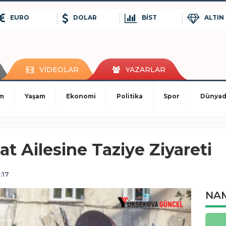
EURO
DOLAR
BİST
ALTIN
VİDEOLAR
YAZARLAR
im
Yaşam
Ekonomi
Politika
Spor
Dünya
at Ailesine Taziye Ziyareti
:17
NAM