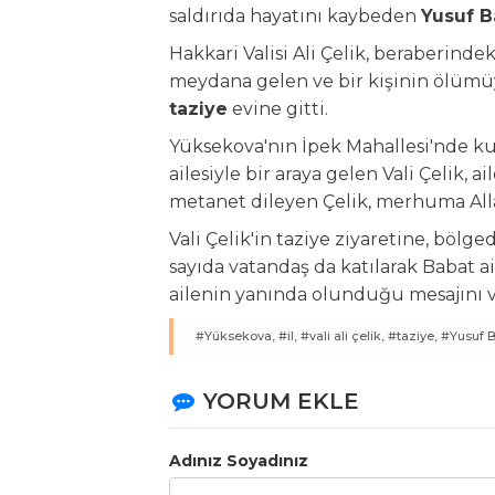
saldırıda hayatını kaybeden
Yusuf B
Hakkari Valisi Ali Çelik, beraberinde
meydana gelen ve bir kişinin ölümüy
taziye
evine gitti.
Yüksekova'nın İpek Mahallesi'nde k
ailesiyle bir araya gelen Vali Çelik, ai
metanet dileyen Çelik, merhuma Al
Vali Çelik'in taziye ziyaretine, bölg
sayıda vatandaş da katılarak Babat ai
ailenin yanında olunduğu mesajını v
#Yüksekova,
#il,
#vali ali çelik,
#taziye,
#Yusuf B
YORUM EKLE
Adınız Soyadınız