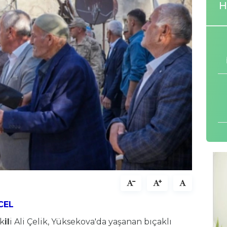
H
CEL
ek
il
i Ali Çelik, Yüksekova'da yaşanan bıçaklı