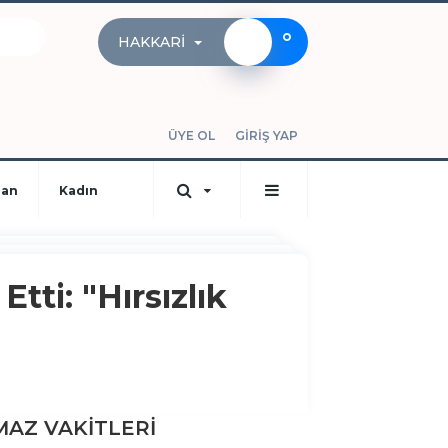
°
HAKKARI
ÜYE OL
GİRİŞ YAP
dan
Kadın
tti: "Hırsızlık
AZ VAKİTLERİ