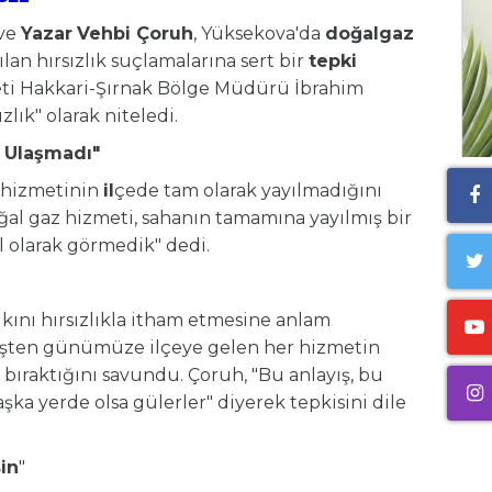
 ve
Yazar
Vehbi Çoruh
, Yüksekova'da
doğalgaz
an hırsızlık suçlamalarına sert bir
tepki
ti Hakkari-Şırnak Bölge Müdürü İbrahim
zlık" olarak niteledi.
 Ulaşmadı"
 hizmetinin
il
çede tam olarak yayılmadığını
ğal gaz hizmeti, sahanın tamamına yayılmış bir
el olarak görmedik" dedi.
ını hırsızlıkla itham etmesine anlam
işten günümüze ilçeye gelen her hizmetin
 bıraktığını savundu. Çoruh, "Bu anlayış, bu
ka yerde olsa gülerler" diyerek tepkisini dile
in
"