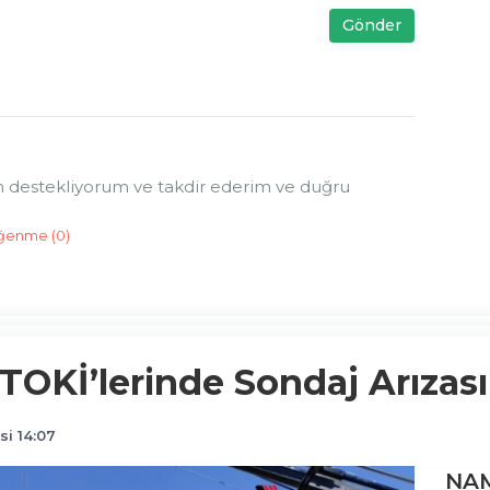
Gönder
 destekliyorum ve takdir ederim ve duğru
ğenme (
0
)
OKİ’lerinde Sondaj Arızası 
i 14:07
NAM