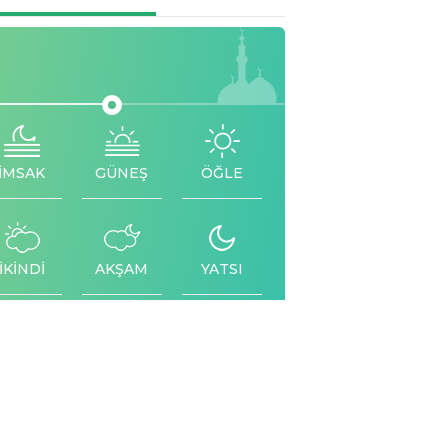
İMSAK
GÜNEŞ
ÖĞLE
İKİNDİ
AKŞAM
YATSI