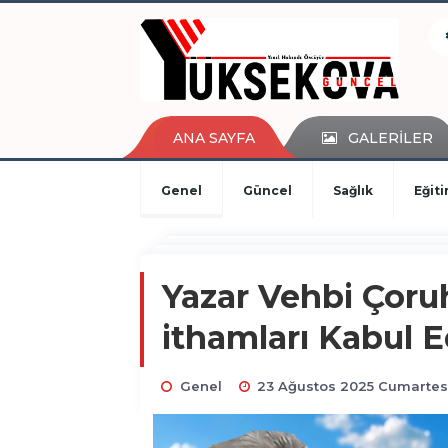
kaçak bahis
deneme bonusu
casino siteleri
canlı bahis siteleri
deneme bonusu veren siteler
ANA SAYFA
GALERİLER
bahis siteleri
porno izle
Genel
Güncel
Sağlık
Eğit
Yazar Vehbi Çoruh
ithamları Kabul 
Genel
23 Ağustos 2025 Cumartesi