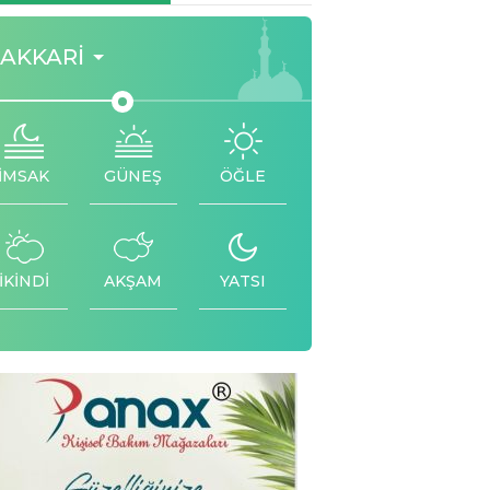
AKKARI
İMSAK
GÜNEŞ
ÖĞLE
İKİNDİ
AKŞAM
YATSI