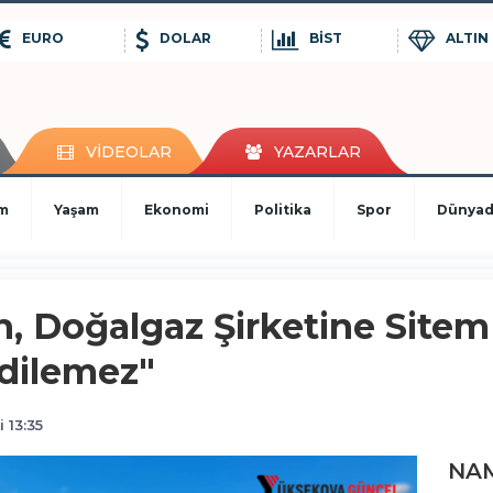
EURO
DOLAR
BİST
ALTIN
VİDEOLAR
YAZARLAR
im
Yaşam
Ekonomi
Politika
Spor
Dünya
, Doğalgaz Şirketine Sitem E
Edilemez"
 13:35
NAM