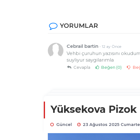
YORUMLAR
Cebrail bartin
- 12 ay Önce
Vehbi çuruhun yazısını okudum
suyliyur saygilarımla
Cevapla
Beğen (
0
)
Be
Yüksekova Pizok T
Güncel
23 Ağustos 2025 Cumartes