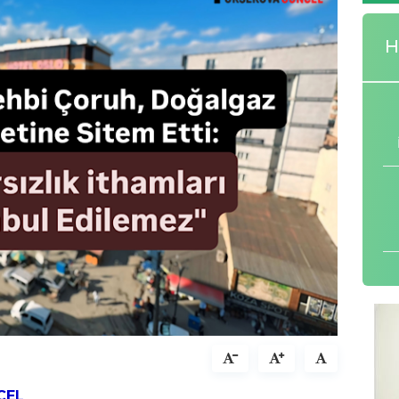
H
CEL