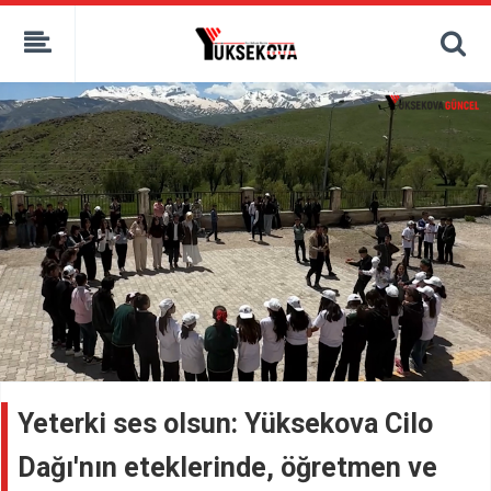
kaçak bahis
deneme bonusu
casino siteleri
canlı bahis siteleri
deneme bonusu veren siteler
bahis siteleri
porno izle
Yeterki ses olsun: Yüksekova Cilo
Dağı'nın eteklerinde, öğretmen ve