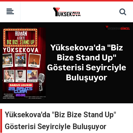
kaçak bahis
deneme bonusu
casino siteleri
canlı bahis siteleri
deneme bonusu veren siteler
bahis siteleri
porno izle
Yüksekova'da "Biz Bize Stand Up"
Gösterisi Seyirciyle Buluşuyor