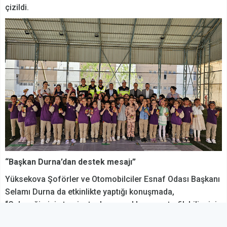
çizildi.
“Başkan Durna’dan destek mesajı”
Yüksekova Şoförler ve Otomobilciler Esnaf Odası Başkanı
Selamı Durna da etkinlikte yaptığı konuşmada,
“Geleceğimizin teminatı olan çocuklarımıza trafik bilincinin
erken yaşta kazandırılması çok kıymetli. Bizler de oda