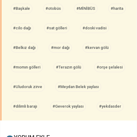
#Başkale
#otobüs
#MİNİBÜS
#harita
#cilo dağı
#sat gölleri
#doski vadisi
#Belkız dağı
#mor dağı
#kervan gölü
#momın gölleri
#Terazın gölü
#orşe şelalesi
#Uludoruk zirve
#Meydan Belek yaylası
#dilimli barajı
#Geverok yaylası
#yekdasder