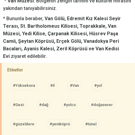
*
Van Müzesi:
Bölgenin zengin tarihini ve kültürel mirasını
yakından tanıyabilirsiniz.
* Bununla beraber,
Van Gölü, Edremit Kız Kalesi Seyir
Terası, St. Bartholomeus Kilisesi, Toprakkale, Van
Müzesi, Yedi Kilise, Çarpanak Kilisesi, Hüsrev Paşa
Camii, Şeytan Köprüsü, Erçek Gölü, Vanadokya Peri
Bacaları, Ayanis Kalesi, Zeril Köprüsü ve Van Kedisi
Evi
ziyaret edilebilir.
Etiketler
#Yüksekova
#il
#Van
#yol
#Gezi
#dağ
#yolcu
#doğasever
#güzeldere
#yeniköprü
#tünel