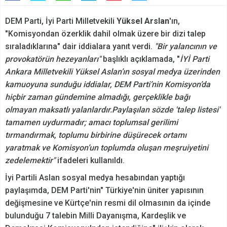
DEM Parti, İyi Parti Milletvekili
Yüksel Arslan
'ın,
"Komisyondan özerklik dahil olmak üzere bir dizi talep
sıraladıklarına" dair iddialara yanıt verdi.
"Bir yalancının ve
provokatörün hezeyanları"
başlıklı açıklamada, "
İYİ Parti
Ankara Milletvekili Yüksel Aslan’ın sosyal medya üzerinden
kamuoyuna sunduğu iddialar, DEM Parti’nin Komisyon’da
hiçbir zaman gündemine almadığı, gerçeklikle bağı
olmayan maksatlı yalanlardır.
Paylaşılan sözde 'talep listesi'
tamamen uydurmadır; amacı toplumsal gerilimi
tırmandırmak, toplumu birbirine düşürecek ortamı
yaratmak ve Komisyon’un toplumda oluşan meşruiyetini
zedelemektir"
ifadeleri kullanıldı.
İyi Partili Aslan sosyal medya hesabından yaptığı
paylaşımda, DEM Parti'nin" Türkiye'nin üniter yapısının
değişmesine ve Kürtçe'nin resmi dil olmasının da içinde
bulunduğu 7 talebin Milli Dayanışma, Kardeşlik ve