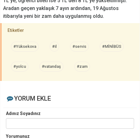
TL'ye, öğrenci bileti ise 5 TL'den 8 TL'ye yükseltilmişti.
Aradan geçen yaklaşık 7 ayın ardından, 19 Ağustos
itibarıyla yeni bir zam daha uygulanmış oldu.
Etiketler
#Yüksekova
#il
#servis
#MİNİBÜS
#yolcu
#vatandaş
#zam
YORUM EKLE
Adınız Soyadınız
Yorumunuz