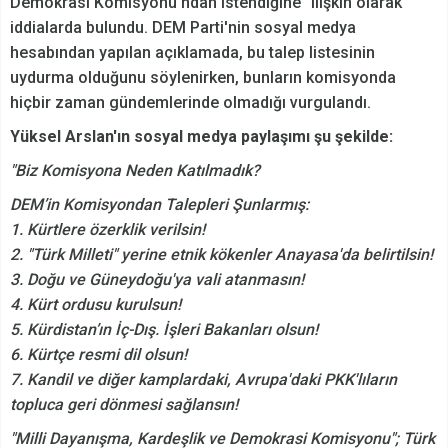
Demokrasi Komisyonu'ndan istendiğine" ilişkin olarak
iddialarda bulundu. DEM Parti'nin sosyal medya
hesabından yapılan açıklamada, bu talep listesinin
uydurma olduğunu söylenirken, bunların komisyonda
hiçbir zaman gündemlerinde olmadığı vurgulandı.
Yüksel Arslan'ın sosyal medya paylaşımı şu şekilde:
"Biz Komisyona Neden Katılmadık?
DEM’in Komisyondan Talepleri Şunlarmış:
1. Kürtlere özerklik verilsin!
2. "Türk Milleti" yerine etnik kökenler Anayasa'da belirtilsin!
3. Doğu ve Güneydoğu'ya vali atanmasın!
4. Kürt ordusu kurulsun!
5. Kürdistan’ın İç-Dış. İşleri Bakanları olsun!
6. Kürtçe resmi dil olsun!
7. Kandil ve diğer kamplardaki, Avrupa'daki PKK'lıların
topluca geri dönmesi sağlansın!
"Milli Dayanışma, Kardeşlik ve Demokrasi Komisyonu"; Türk