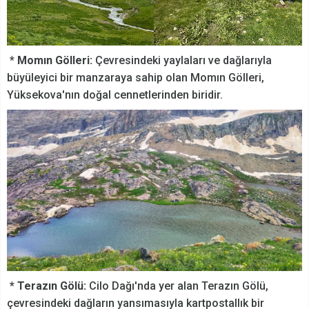
*
Momın Gölleri:
Çevresindeki yaylaları ve dağlarıyla
büyüleyici bir manzaraya sahip olan Momın Gölleri,
Yüksekova'nın doğal cennetlerinden biridir.
* Terazın Gölü:
Cilo Dağı'nda yer alan Terazın Gölü,
çevresindeki dağların yansımasıyla kartpostallık bir