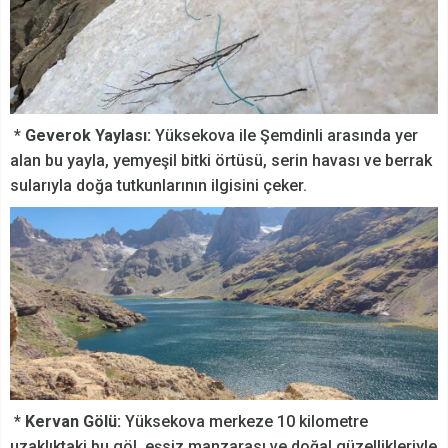
*
Geverok Yaylası:
Yüksekova ile Şemdinli arasında yer
alan bu yayla, yemyeşil bitki örtüsü, serin havası ve berrak
sularıyla doğa tutkunlarının ilgisini çeker.
*
Kervan Gölü:
Yüksekova merkeze 10 kilometre
uzaklıktaki bu göl, eşsiz manzarası ve doğal güzellikleriyle