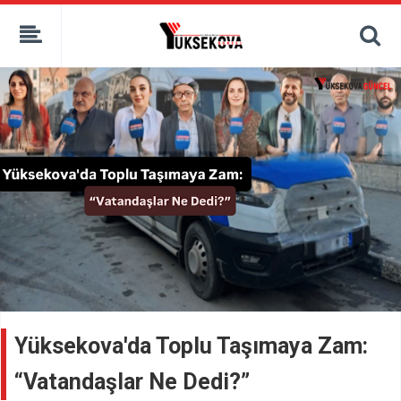
kaçak bahis
deneme bonusu
casino siteleri
canlı bahis siteleri
deneme bonusu veren siteler
bahis siteleri
porno izle
Yüksekova'da Toplu Taşımaya Zam:
“Vatandaşlar Ne Dedi?”