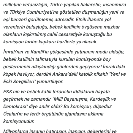
milletine vefasızlığın, Türk'e yapılan hakaretin, insanımıza
ve Türkiye Cumhuriyeti'ne göstetilen düşmanlığın yeni ve
eşi benzeri görülmemiş adresidir. Etnik ihanete yol
verenlerin buluştuğu, bebek katilinin övgüsene mazhar
olanların kışkırtılmış cahil cesaretiyle konuştuğu bu
komisyon tarihe kapkara harflerle yazılacak.
İmralı'nın ve Kandil'in gölgesinde yatmanın moda olduğu,
bebek katilinin talimatıyla kurulan komisyonda boy
göstermenin alkışlandığı günlerden geçiyoruz! İmralı'daki
köpek havlıyor, derdini Ankara'daki katolik nikahlı "Yeni ve
Eski Sevgilileri" yumurtluyor.
PKK'nın ve bebek katili teröristin iddialarını hayata
geçirmek ne zamandır "Milli Dayanışma, Kardeşlik ve
Demokrasi" diye anılır oldu? Bu komisyon, düpedüz
Öcalan'ın ve terör örgütünün ajandasını aklama
komisyonudur.
Milyonlarca insanın hatırasını, inancını, değerlerini ve