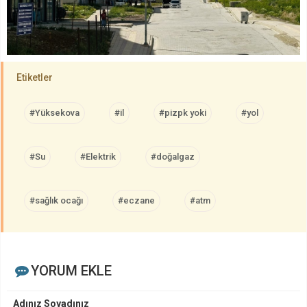
Etiketler
#Yüksekova
#il
#pizpk yoki
#yol
#Su
#Elektrik
#doğalgaz
#sağlık ocağı
#eczane
#atm
YORUM EKLE
Adınız Soyadınız