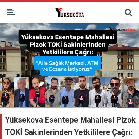
kaçak bahis
deneme bonusu
casino siteleri
canlı bahis siteleri
deneme bonusu veren siteler
bahis siteleri
porno izle
Yüksekova Esentepe Mahallesi Pizok
TOKİ Sakinlerinden Yetkililere Çağrı: