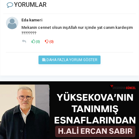
YORUMLAR
Eda kameri
Mekanin cennet olsun inşAllah nur içinde yat canım kardeşim
????????
(
0
)
(
0
)
DAHA FAZLA YORUM GÖSTER