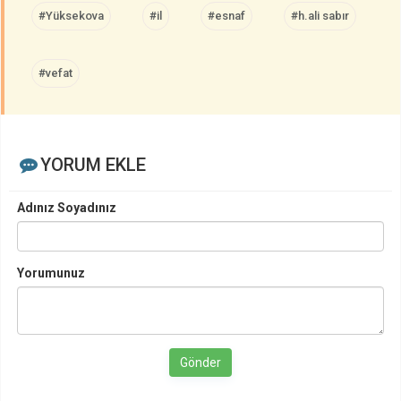
#Yüksekova
#il
#esnaf
#h.ali sabır
#vefat
YORUM EKLE
Adınız Soyadınız
Yorumunuz
Gönder