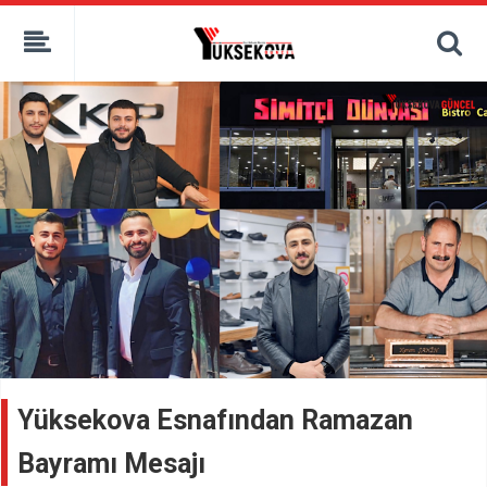
kaçak bahis
deneme bonusu
casino siteleri
canlı bahis siteleri
deneme bonusu veren siteler
bahis siteleri
porno izle
Yüksekova Esnafından Ramazan
Bayramı Mesajı