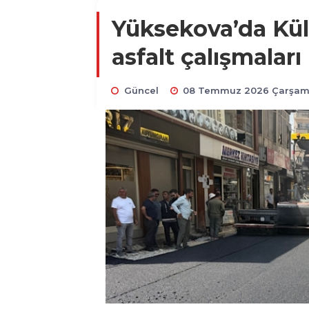
Yüksekova’da Kül
asfalt çalışmaları
Güncel
08 Temmuz 2026 Çarşamb