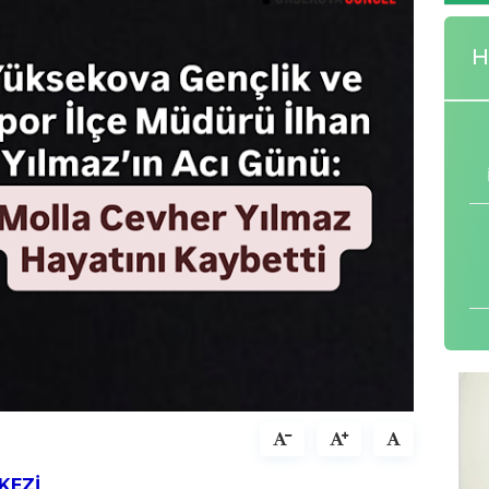
H
KEZİ