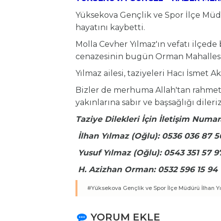
Yüksekova Gençlik ve Spor İlçe Müdü
hayatını kaybetti.
Molla Cevher Yılmaz'ın vefatı ilçed
cenazesinin bugün Orman Mahallesi M
Yılmaz ailesi, taziyeleri Hacı İsmet 
Bizler de merhuma Allah'tan rahmet;
yakınlarına sabır ve başsağlığı diler
Taziye Dilekleri İçin İletişim Numara
İlhan Yılmaz (Oğlu): 0536 036 87 5
Yusuf Yılmaz (Oğlu): 0543 351 57 9
H. Azizhan Orman: 0532 596 15 94
#Yüksekova Gençlik ve Spor İlçe Müdürü İlhan Yı
YORUM EKLE