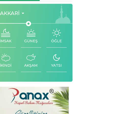
AKKARI
İMSAK
GÜNEŞ
ÖĞLE
İKİNDİ
AKŞAM
YATSI