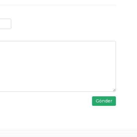
Gönder