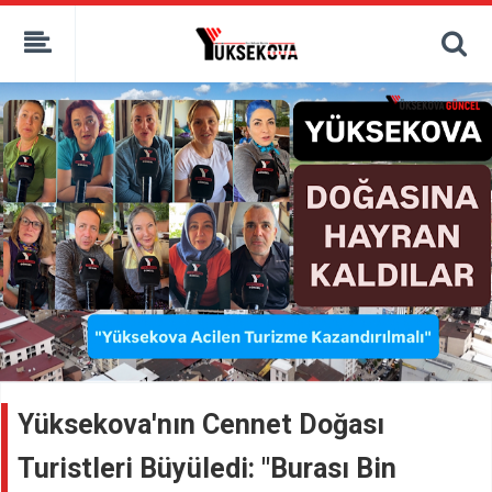
kaçak bahis
deneme bonusu
casino siteleri
canlı bahis siteleri
deneme bonusu veren siteler
bahis siteleri
porno izle
Yüksekova'nın Cennet Doğası
Turistleri Büyüledi: "Burası Bin