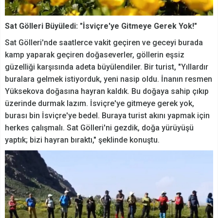
Sat Gölleri Büyüledi: "İsviçre'ye Gitmeye Gerek Yok!"
Sat Gölleri'nde saatlerce vakit geçiren ve geceyi burada
kamp yaparak geçiren doğaseverler, göllerin eşsiz
güzelliği karşısında adeta büyülendiler. Bir turist, "Yıllardır
buralara gelmek istiyorduk, yeni nasip oldu. İnanın resmen
Yüksekova doğasına hayran kaldık. Bu doğaya sahip çıkıp
üzerinde durmak lazım. İsviçre'ye gitmeye gerek yok,
burası bin İsviçre'ye bedel. Buraya turist akını yapmak için
herkes çalışmalı. Sat Gölleri'ni gezdik, doğa yürüyüşü
yaptık; bizi hayran bıraktı," şeklinde konuştu.