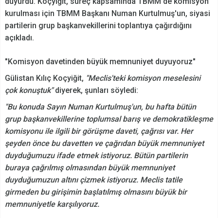
duyurdu. Koçyiğit, süreç kapsamında TBMM'de komisyon
kurulması için TBMM Başkanı Numan Kurtulmuş'un, siyasi
partilerin grup başkanvekillerini toplantıya çağırdığını
açıkladı.
"Komisyon davetinden büyük memnuniyet duyuyoruz"
Gülistan Kılıç Koçyiğit,
"Meclis'teki komisyon meselesini
çok konuştuk"
diyerek, şunları söyledi:
"Bu konuda Sayın Numan Kurtulmuş'un, bu hafta bütün
grup başkanvekillerine toplumsal barış ve demokratikleşme
komisyonu ile ilgili bir görüşme daveti, çağrısı var. Her
şeyden önce bu davetten ve çağrıdan büyük memnuniyet
duyduğumuzu ifade etmek istiyoruz. Bütün partilerin
buraya çağrılmış olmasından büyük memnuniyet
duyduğumuzun altını çizmek istiyoruz. Meclis tatile
girmeden bu girişimin başlatılmış olmasını büyük bir
memnuniyetle karşılıyoruz.