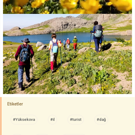
Etiketler
#Yüksekova
#il
#turist
#dağ