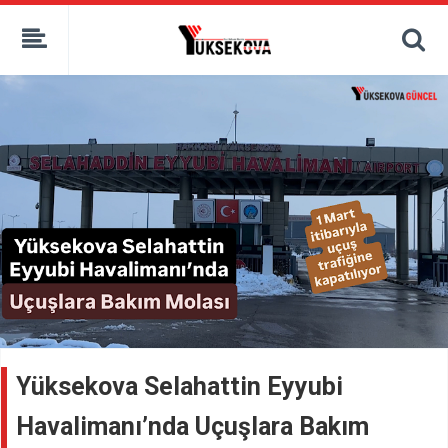
kaçak bahis
deneme bonusu
casino siteleri
canlı bahis siteleri
deneme bonusu veren siteler
bahis siteleri
porno izle
Yüksekova Selahattin Eyyubi
Havalimanı’nda Uçuşlara Bakım