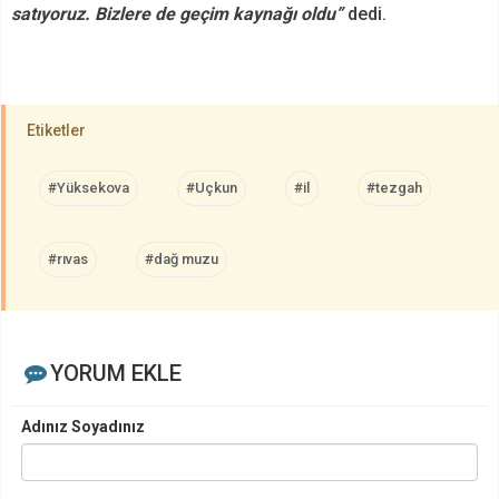
satıyoruz. Bizlere de geçim kaynağı oldu”
dedi.
Etiketler
#Yüksekova
#Uçkun
#il
#tezgah
#rıvas
#dağ muzu
YORUM EKLE
Adınız Soyadınız