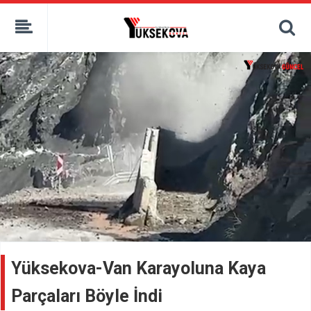
kaçak bahis
deneme bonusu
casino siteleri
canlı bahis siteleri
deneme bonusu veren siteler
bahis siteleri
porno izle
Yüksekova-Van Karayoluna Kaya
Parçaları Böyle İndi