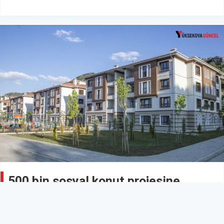
500 bin sosyal konut projesine
başvurular bugün başladı: İşte
detaylar