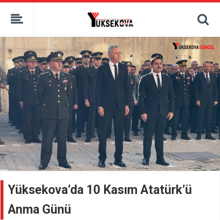
kaçak bahis
deneme bonusu
casino siteleri
canlı bahis siteleri
deneme bonusu veren siteler
bahis siteleri
porno izle
Yüksekova’da 10 Kasım Atatürk’ü
Anma Günü