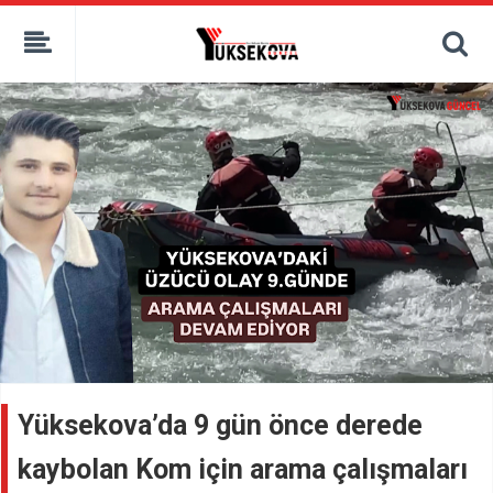
kaçak bahis
deneme bonusu
casino siteleri
canlı bahis siteleri
deneme bonusu veren siteler
bahis siteleri
porno izle
Yüksekova’da 9 gün önce derede
kaybolan Kom için arama çalışmaları