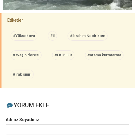
Etiketler
#Yüksekova
#il
#ibrahim Necir kom
#avaşin deresi
#EKİPLER
#arama kurtatarma
#ırak sınırı
YORUM EKLE
Adınız Soyadınız