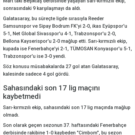
Mart'taki Beşiktaş derbisinde yaşayan sarı-kırmızılı ekip,
sonrasındaki 9 karşılaşmayı da aldı.
Galatasaray, bu süreçte ligde sırasıyla Reeder
Samsunspor ve Sipay Bodrum FK'yi 2-0, ikas Eyüpspor'u
5-1, Net Global Sivasspor'u 4-1, Trabzonspor'u 2-0,
Bellona Kayserispor'u 2-0 mağlup etti. Sarı-kırmızılı ekip,
kupada ise Fenerbahçe'yi 2-1, TÜMOSAN Konyaspor'u 5-1,
Trabzonspor'u ise 3-0 yendi.
Söz konusu müsabakalarda 27 gol atan Galatasaray,
kalesinde sadece 4 gol gördü.
Sahasındaki son 17 lig maçını
kaybetmedi
Sarı-kırmızılı ekip, sahasındaki son 17 lig maçında mağlup
olmadı.
Son olarak geçen sezonun 37. haftasındaki Fenerbahçe
derbisinde rakibine 1-0 kaybeden "Cimbom", bu sezon