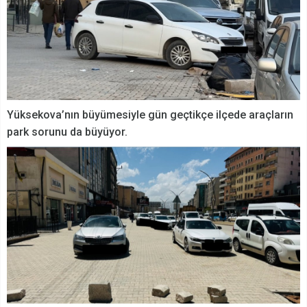
Yüksekova’nın büyümesiyle gün geçtikçe ilçede araçların
park sorunu da büyüyor.