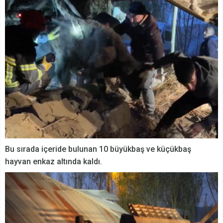
Bu sırada içeride bulunan 10 büyükbaş ve küçükbaş
hayvan enkaz altında kaldı.