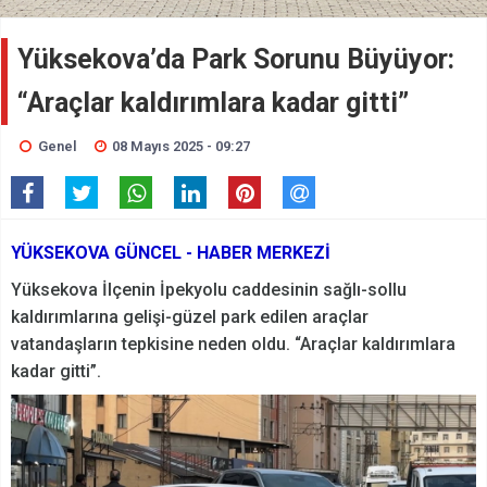
Yüksekova’da Park Sorunu Büyüyor:
“Araçlar kaldırımlara kadar gitti”
Genel
08 Mayıs 2025 - 09:27
YÜKSEKOVA GÜNCEL - HABER MERKEZİ
Yüksekova İlçenin İpekyolu caddesinin sağlı-sollu
kaldırımlarına gelişi-güzel park edilen araçlar
vatandaşların tepkisine neden oldu. “Araçlar kaldırımlara
kadar gitti”.