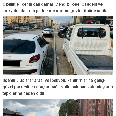
Özellikle ilçenin can damarı Cengiz Topel Caddesi ve
ipekyolunda araç park etme sorunu gözler önüne serildi.
İlçenin uluslarar arası ve İpekyolu kaldırımlarına gelişi-
güzel park edilen araçlar sağlı-sollu bulunan vatandaşların
tepkilerine neden oldu.