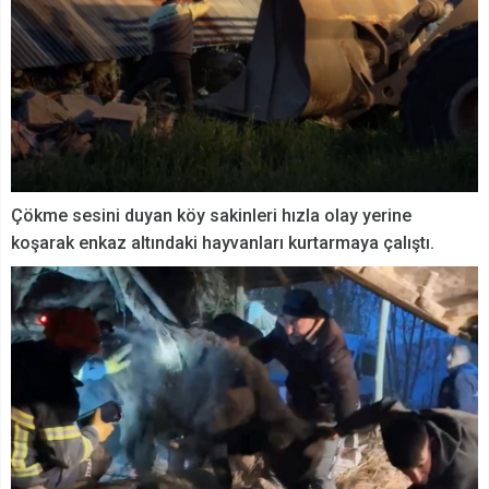
Çökme sesini duyan köy sakinleri hızla olay yerine
koşarak enkaz altındaki hayvanları kurtarmaya çalıştı.