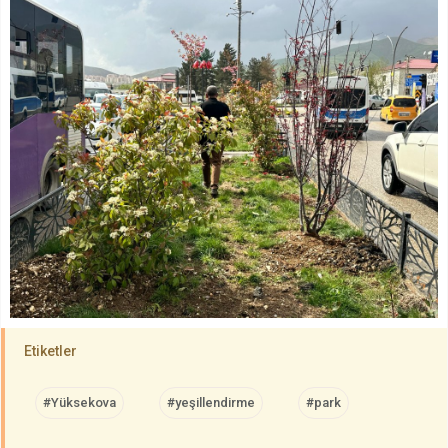
Etiketler
#Yüksekova
#yeşillendirme
#park