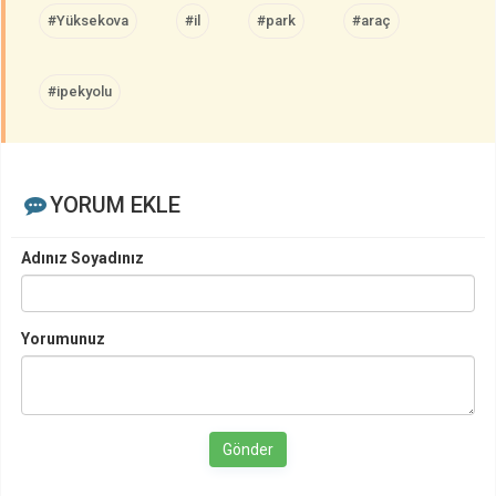
#Yüksekova
#il
#park
#araç
#ipekyolu
YORUM EKLE
Adınız Soyadınız
Yorumunuz
Gönder