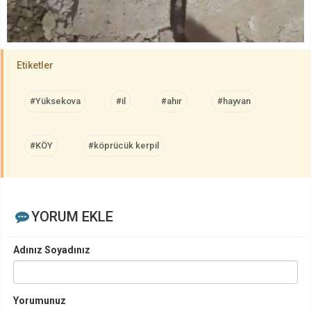
Etiketler
#Yüksekova
#il
#ahır
#hayvan
#KÖY
#köprücük kerpil
YORUM EKLE
Adınız Soyadınız
Yorumunuz