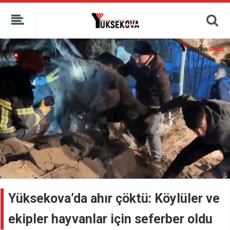
kaçak bahis
deneme bonusu
casino siteleri
canlı bahis siteleri
deneme bonusu veren siteler
bahis siteleri
porno izle
Yüksekova’da ahır çöktü: Köylüler ve
ekipler hayvanlar için seferber oldu