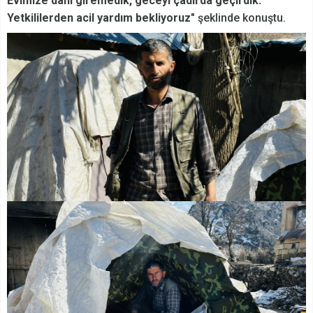
Evimize dahi giremedik, geceyi çadırda geçirdik.
Yetkililerden acil yardım bekliyoruz"
şeklinde konuştu
.