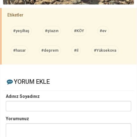
Etiketler
#yeşiltaş
#ştazın
#KÖY
#ev
#hasar
#deprem
#il
#Yüksekova
YORUM EKLE
Adınız Soyadınız
Yorumunuz