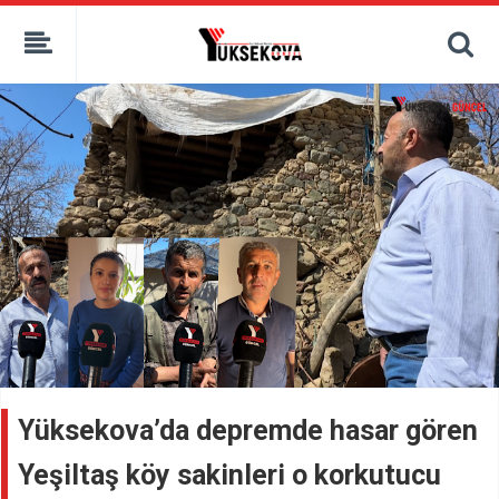
kaçak bahis
deneme bonusu
casino siteleri
canlı bahis siteleri
deneme bonusu veren siteler
bahis siteleri
porno izle
Yüksekova’da depremde hasar gören
Yeşiltaş köy sakinleri o korkutucu