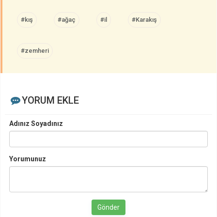
#kış
#ağaç
#il
#Karakış
#zemheri
YORUM EKLE
Adınız Soyadınız
Yorumunuz
Gönder