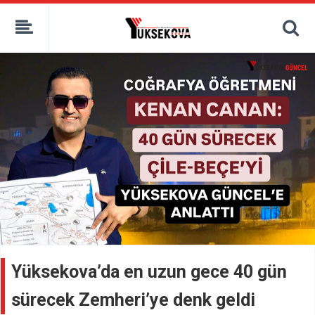
kaçak bahis
deneme bonusu
casino siteleri
canlı bahis siteleri
deneme bonusu veren siteler
bahis siteleri
porno izle
Yüksekova’da en uzun gece 40 gün
sürecek Zemheri’ye denk geldi