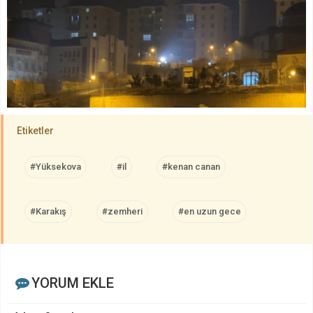
Etiketler
#Yüksekova
#il
#kenan canan
#Karakış
#zemheri
#en uzun gece
YORUM EKLE