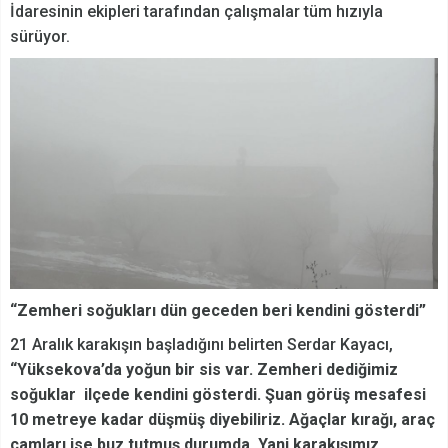
İdaresinin ekipleri tarafından çalışmalar tüm hızıyla
sürüyor.
“Zemheri soğukları dün geceden beri kendini gösterdi”
21 Aralık karakışın başladığını belirten Serdar Kayacı,
“Yüksekova’da yoğun bir sis var. Zemheri dediğimiz
soğuklar ilçede kendini gösterdi. Şuan görüş mesafesi
10 metreye kadar düşmüş diyebiliriz. Ağaçlar kırağı, araç
camları ise buz tutmuş durumda. Yani karakışımız