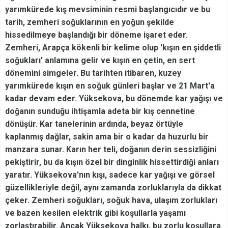
yarımkürede kış mevsiminin resmi başlangıcıdır ve bu
tarih, zemheri soğuklarının en yoğun şekilde
hissedilmeye başlandığı bir döneme işaret eder.
Zemheri, Arapça kökenli bir kelime olup 'kışın en şiddetli
soğukları' anlamına gelir ve kışın en çetin, en sert
dönemini simgeler. Bu tarihten itibaren, kuzey
yarımkürede kışın en soğuk günleri başlar ve 21 Mart'a
kadar devam eder. Yüksekova, bu dönemde kar yağışı ve
doğanın sunduğu ihtişamla adeta bir kış cennetine
dönüşür. Kar tanelerinin ardında, beyaz örtüyle
kaplanmış dağlar, sakin ama bir o kadar da huzurlu bir
manzara sunar. Karın her teli, doğanın derin sessizliğini
pekiştirir, bu da kışın özel bir dinginlik hissettirdiği anları
yaratır. Yüksekova'nın kışı, sadece kar yağışı ve görsel
güzellikleriyle değil, aynı zamanda zorluklarıyla da dikkat
çeker. Zemheri soğukları, soğuk hava, ulaşım zorlukları
ve bazen kesilen elektrik gibi koşullarla yaşamı
zorlaştırabilir. Ancak Yüksekova halkı, bu zorlu koşullara