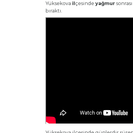
Yüksekova
il
çesinde
yağmur
sonrası
bıraktı.
Yüksekova ilçesinde günlerdir süren