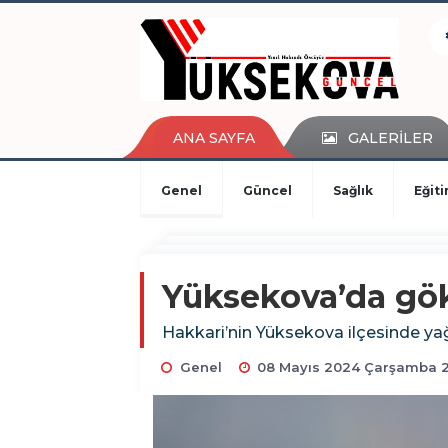
kaçak bahis
deneme bonusu
casino siteleri
canlı bahis siteleri
deneme bonusu veren siteler
ANA SAYFA
GALERİLER
bahis siteleri
porno izle
Genel
Güncel
Sağlık
Eğit
Yüksekova’da gök
Hakkari’nin Yüksekova ilçesinde yağ
Genel
08 Mayıs 2024 Çarşamba 2