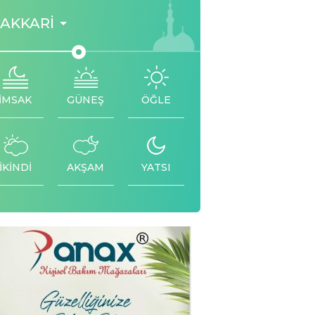
AKKARI
İMSAK
GÜNEŞ
ÖĞLE
İKİNDİ
AKŞAM
YATSI