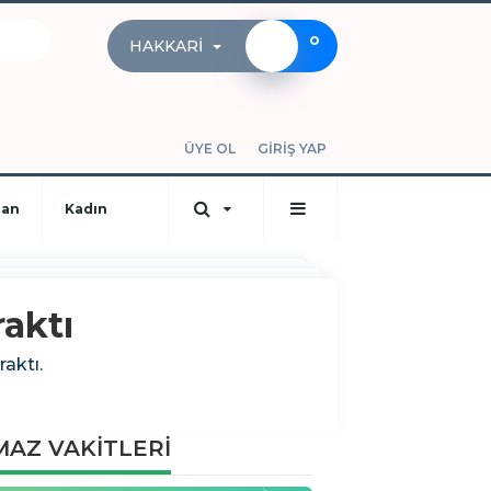
°
HAKKARI
ÜYE OL
GİRİŞ YAP
dan
Kadın
aktı
aktı.
AZ VAKİTLERİ