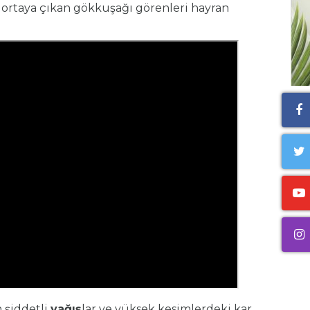
 ortaya çıkan gökkuşağı görenleri hayran
 şiddetli
yağış
lar ve yüksek kesimlerdeki kar