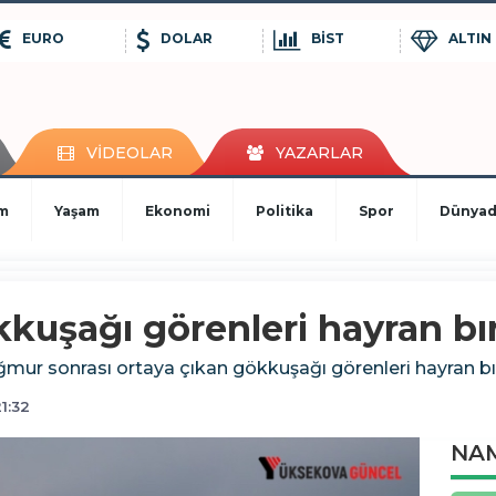
EURO
DOLAR
BİST
ALTIN
VİDEOLAR
YAZARLAR
im
Yaşam
Ekonomi
Politika
Spor
Dünya
kuşağı görenleri hayran bır
mur sonrası ortaya çıkan gökkuşağı görenleri hayran bır
1:32
NAM