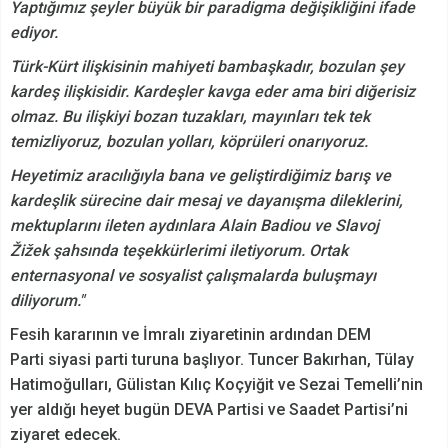
Yaptığımız şeyler büyük bir paradigma değişikliğini ifade
ediyor.
Türk-Kürt ilişkisinin mahiyeti bambaşkadır, bozulan şey
kardeş ilişkisidir. Kardeşler kavga eder ama biri diğerisiz
olmaz. Bu ilişkiyi bozan tuzakları, mayınları tek tek
temizliyoruz, bozulan yolları, köprüleri onarıyoruz.
Heyetimiz aracılığıyla bana ve geliştirdiğimiz barış ve
kardeşlik sürecine dair mesaj ve dayanışma dileklerini,
mektuplarını ileten aydınlara Alain Badiou ve Slavoj
Žižek şahsında teşekkürlerimi iletiyorum. Ortak
enternasyonal ve sosyalist çalışmalarda buluşmayı
diliyorum."
Fesih kararının ve İmralı ziyaretinin ardından DEM
Parti siyasi parti turuna başlıyor. Tuncer Bakırhan, Tülay
Hatimoğulları, Gülistan Kılıç Koçyiğit ve Sezai Temelli’nin
yer aldığı heyet bugün DEVA Partisi ve Saadet Partisi’ni
ziyaret edecek.