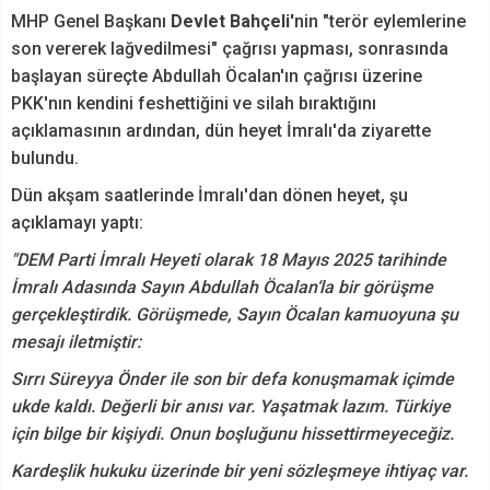
MHP Genel Başkanı
Devlet Bahçeli'
nin "terör eylemlerine
son vererek lağvedilmesi" çağrısı yapması, sonrasında
başlayan süreçte Abdullah Öcalan'ın çağrısı üzerine
PKK'nın kendini feshettiğini ve silah bıraktığını
açıklamasının ardından, dün heyet İmralı'da ziyarette
bulundu.
Dün akşam saatlerinde İmralı'dan dönen heyet, şu
açıklamayı yaptı:
"DEM Parti İmralı Heyeti olarak 18 Mayıs 2025 tarihinde
İmralı Adasında Sayın Abdullah Öcalan‘la bir görüşme
gerçekleştirdik. Görüşmede, Sayın Öcalan kamuoyuna şu
mesajı iletmiştir:
Sırrı Süreyya Önder ile son bir defa konuşmamak içimde
ukde kaldı. Değerli bir anısı var. Yaşatmak lazım. Türkiye
için bilge bir kişiydi. Onun boşluğunu hissettirmeyeceğiz.
Kardeşlik hukuku üzerinde bir yeni sözleşmeye ihtiyaç var.