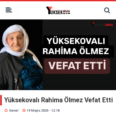
kaçak bahis
deneme bonusu
casino siteleri
canlı bahis siteleri
deneme bonusu veren siteler
bahis siteleri
porno izle
Yüksekovalı Rahima Ölmez Vefat Etti
Genel
19 Mayıs 2025 - 12:18