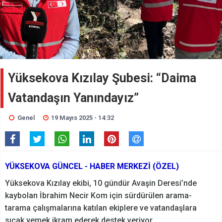
Yüksekova Kızılay Şubesi: “Daima
Vatandaşın Yanındayız”
Genel
19 Mayıs 2025 - 14:32
YÜKSEKOVA GÜNCEL - HABER MERKEZİ (ÖZEL)
Yüksekova Kızılay ekibi, 10 gündür Avaşin Deresi’nde
kaybolan İbrahim Necir Kom için sürdürülen arama-
tarama çalışmalarına katılan ekiplere ve vatandaşlara
sıcak yemek ikram ederek destek veriyor.