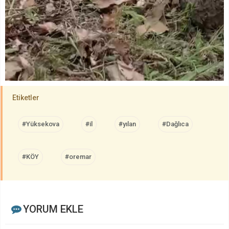
Etiketler
#Yüksekova
#il
#yılan
#Dağlıca
#KÖY
#oremar
YORUM EKLE