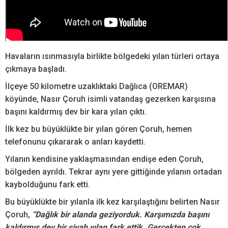
Havaların ısınmasıyla birlikte bölgedeki yılan türleri ortaya
çıkmaya başladı.
İlçeye 50 kilometre uzaklıktaki Dağlıca (OREMAR)
köyünde, Nasır Çoruh isimli vatandaş gezerken karşısına
başını kaldırmış dev bir kara yılan çıktı.
İlk kez bu büyüklükte bir yılan gören Çoruh, hemen
telefonunu çıkararak o anları kaydetti.
Yılanın kendisine yaklaşmasından endişe eden Çoruh,
bölgeden ayrıldı. Tekrar aynı yere gittiğinde yılanın ortadan
kaybolduğunu fark etti.
Bu büyüklükte bir yılanla ilk kez karşılaştığını belirten Nasır
Çoruh,
“Dağlık bir alanda geziyorduk. Karşımızda başını
kaldırmış dev bir siyah yılan fark ettik. Gerçekten çok