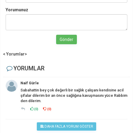
Yorumunuz
Gönder
< Yorumlar>
YORUMLAR
Naif Gürle
Sabahattin bey çok değerli bir sağlık çalışanı kendisine acil
şifalar dilerim bir an önce sağlığına kavuşmasını yüce Rabbim
den dilerim.
(
0
)
(
0
)
DAHA FAZLA YORUM GÖSTER