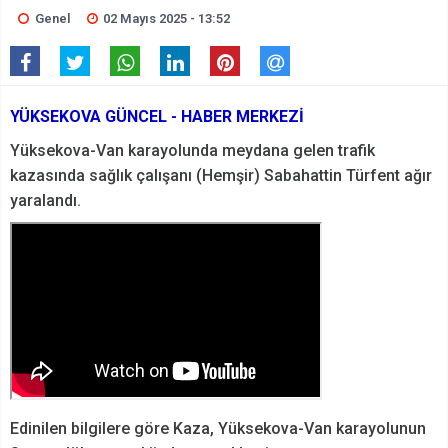
Genel
02 Mayıs 2025 - 13:52
YÜKSEKOVA GÜNCEL - HABER MERKEZİ
Yüksekova-Van karayolunda meydana gelen trafik
kazasında sağlık çalışanı (Hemşir) Sabahattin Türfent ağır
yaralandı.
Edinilen bilgilere göre Kaza, Yüksekova-Van karayolunun