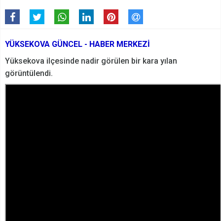
YÜKSEKOVA GÜNCEL - HABER MERKEZİ
Yüksekova ilçesinde nadir görülen bir kara yılan
görüntülendi.