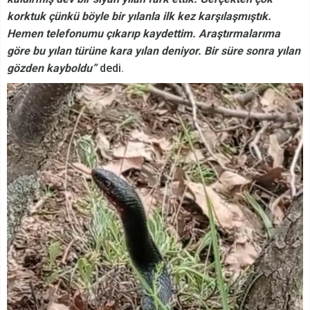
korktuk çünkü böyle bir yılanla ilk kez karşılaşmıştık.
Hemen telefonumu çıkarıp kaydettim. Araştırmalarıma
göre bu yılan türüne kara yılan deniyor. Bir süre sonra yılan
gözden kayboldu”
dedi.