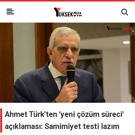
kaçak bahis
deneme bonusu
casino siteleri
canlı bahis siteleri
deneme bonusu veren siteler
bahis siteleri
porno izle
Ahmet Türk'ten 'yeni çözüm süreci'
açıklaması: Samimiyet testi lazım