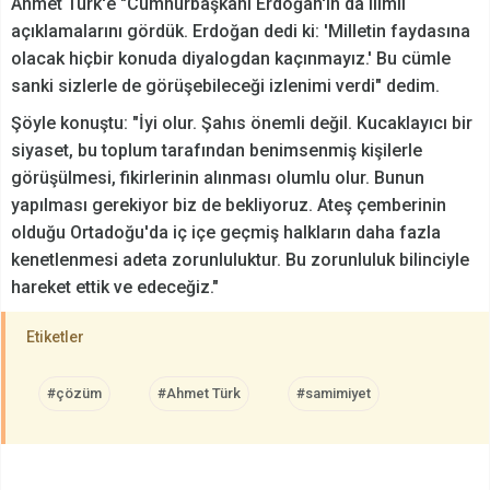
Ahmet Türk'e "Cumhurbaşkanı Erdoğan'ın da ılımlı
açıklamalarını gördük. Erdoğan dedi ki: 'Milletin faydasına
olacak hiçbir konuda diyalogdan kaçınmayız.' Bu cümle
sanki sizlerle de görüşebileceği izlenimi verdi" dedim.
Şöyle konuştu: "İyi olur. Şahıs önemli değil. Kucaklayıcı bir
siyaset, bu toplum tarafından benimsenmiş kişilerle
görüşülmesi, fikirlerinin alınması olumlu olur. Bunun
yapılması gerekiyor biz de bekliyoruz. Ateş çemberinin
olduğu Ortadoğu'da iç içe geçmiş halkların daha fazla
kenetlenmesi adeta zorunluluktur. Bu zorunluluk bilinciyle
hareket ettik ve edeceğiz."
Etiketler
#çözüm
#Ahmet Türk
#samimiyet