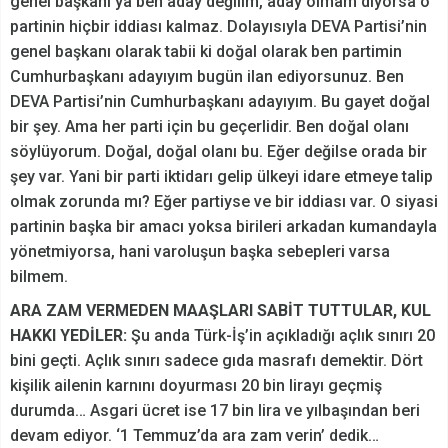
genel başkanı ya ben aday değilim, aday olmam diyorsa o
partinin hiçbir iddiası kalmaz. Dolayısıyla DEVA Partisi’nin
genel başkanı olarak tabii ki doğal olarak ben partimin
Cumhurbaşkanı adayıyım bugün ilan ediyorsunuz. Ben
DEVA Partisi’nin Cumhurbaşkanı adayıyım. Bu gayet doğal
bir şey. Ama her parti için bu geçerlidir. Ben doğal olanı
söylüyorum. Doğal, doğal olanı bu. Eğer değilse orada bir
şey var. Yani bir parti iktidarı gelip ülkeyi idare etmeye talip
olmak zorunda mı? Eğer partiyse ve bir iddiası var. O siyasi
partinin başka bir amacı yoksa birileri arkadan kumandayla
yönetmiyorsa, hani varoluşun başka sebepleri varsa
bilmem.
ARA ZAM VERMEDEN MAAŞLARI SABİT TUTTULAR, KUL
HAKKI YEDİLER:
Şu anda Türk-İş’in açıkladığı açlık sınırı 20
bini geçti. Açlık sınırı sadece gıda masrafı demektir. Dört
kişilik ailenin karnını doyurması 20 bin lirayı geçmiş
durumda… Asgari ücret ise 17 bin lira ve yılbaşından beri
devam ediyor. ‘1 Temmuz’da ara zam verin’ dedik…