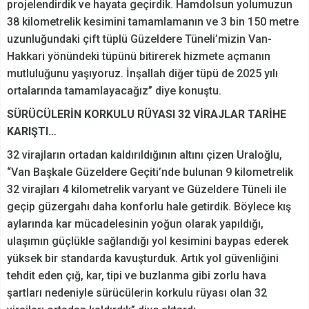
projelendirdik ve hayata geçirdik. Hamdolsun yolumuzun
38 kilometrelik kesimini tamamlamanın ve 3 bin 150 metre
uzunluğundaki çift tüplü Güzeldere Tüneli’mizin Van-
Hakkari yönündeki tüpünü bitirerek hizmete açmanın
mutluluğunu yaşıyoruz. İnşallah diğer tüpü de 2025 yılı
ortalarında tamamlayacağız” diye konuştu.
SÜRÜCÜLERİN KORKULU RÜYASI 32 VİRAJLAR TARİHE
KARIŞTI…
32 virajların ortadan kaldırıldığının altını çizen Uraloğlu,
“Van Başkale Güzeldere Geçiti’nde bulunan 9 kilometrelik
32 virajları 4 kilometrelik varyant ve Güzeldere Tüneli ile
geçip güzergahı daha konforlu hale getirdik. Böylece kış
aylarında kar mücadelesinin yoğun olarak yapıldığı,
ulaşımın güçlükle sağlandığı yol kesimini baypas ederek
yüksek bir standarda kavuşturduk. Artık yol güvenliğini
tehdit eden çığ, kar, tipi ve buzlanma gibi zorlu hava
şartları nedeniyle sürücülerin korkulu rüyası olan 32