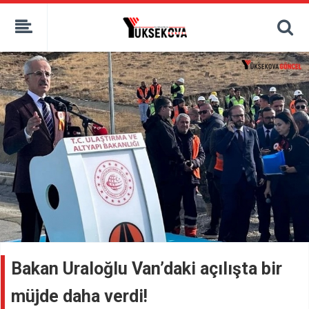
kaçak bahis
deneme bonusu
casino siteleri
canlı bahis siteleri
deneme bonusu veren siteler
bahis siteleri
porno izle
Bakan Uraloğlu Van’daki açılışta bir
müjde daha verdi!