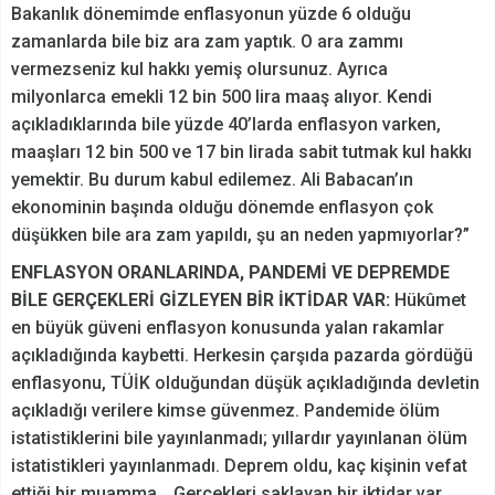
Bakanlık dönemimde enflasyonun yüzde 6 olduğu
zamanlarda bile biz ara zam yaptık. O ara zammı
vermezseniz kul hakkı yemiş olursunuz. Ayrıca
milyonlarca emekli 12 bin 500 lira maaş alıyor. Kendi
açıkladıklarında bile yüzde 40’larda enflasyon varken,
maaşları 12 bin 500 ve 17 bin lirada sabit tutmak kul hakkı
yemektir. Bu durum kabul edilemez. Ali Babacan’ın
ekonominin başında olduğu dönemde enflasyon çok
düşükken bile ara zam yapıldı, şu an neden yapmıyorlar?”
ENFLASYON ORANLARINDA, PANDEMİ VE DEPREMDE
BİLE GERÇEKLERİ GİZLEYEN BİR İKTİDAR VAR:
Hükûmet
en büyük güveni enflasyon konusunda yalan rakamlar
açıkladığında kaybetti. Herkesin çarşıda pazarda gördüğü
enflasyonu, TÜİK olduğundan düşük açıkladığında devletin
açıkladığı verilere kimse güvenmez. Pandemide ölüm
istatistiklerini bile yayınlanmadı; yıllardır yayınlanan ölüm
istatistikleri yayınlanmadı. Deprem oldu, kaç kişinin vefat
ettiği bir muamma… Gerçekleri saklayan bir iktidar var.