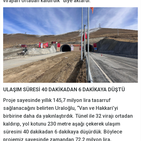
virajları ortadan kaldırdık” diye aktardı.
ULAŞIM SÜRESİ 40 DAKİKADAN 6 DAKİKAYA DÜŞTÜ
Proje sayesinde yıllık 145,7 milyon lira tasarruf
sağlanacağını belirten Uraloğlu, “Van ve Hakkari’yi
birbirine daha da yakınlaştırdık. Tünel ile 32 virajı ortadan
kaldırıp, yol kotunu 230 metre aşağı çekerek ulaşım
süresini 40 dakikadan 6 dakikaya düşürdük. Böylece
projemiz sayesinde zamandan 72,2 milyon lira,