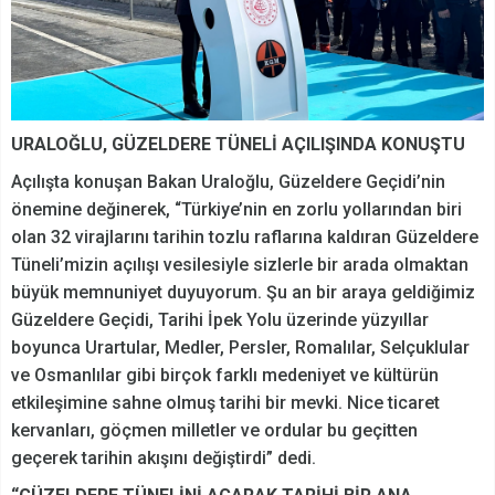
URALOĞLU, GÜZELDERE TÜNELİ AÇILIŞINDA KONUŞTU
Açılışta konuşan Bakan Uraloğlu, Güzeldere Geçidi’nin
önemine değinerek, “Türkiye’nin en zorlu yollarından biri
olan 32 virajlarını tarihin tozlu raflarına kaldıran Güzeldere
Tüneli’mizin açılışı vesilesiyle sizlerle bir arada olmaktan
büyük memnuniyet duyuyorum. Şu an bir araya geldiğimiz
Güzeldere Geçidi, Tarihi İpek Yolu üzerinde yüzyıllar
boyunca Urartular, Medler, Persler, Romalılar, Selçuklular
ve Osmanlılar gibi birçok farklı medeniyet ve kültürün
etkileşimine sahne olmuş tarihi bir mevki. Nice ticaret
kervanları, göçmen milletler ve ordular bu geçitten
geçerek tarihin akışını değiştirdi” dedi.