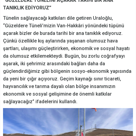
“GÜZELDERE TÜNELİNİ AÇARAK TARİHİ BİR ANA
TANIKLIK EDİYORUZ”
Tünelin sağlayacağı katkıları dile getiren Uraloğlu,
“Güzeldere Tüneli’mizin Van-Hakkâri yönündeki tüpünü
açarak bizler de burada tarihi bir ana tanıklık ediyoruz.
Çünkü özellikle kış aylarında yaşanan olumsuz hava
şartları, ulaşımı güçleştirirken, ekonomik ve sosyal hayatı
da olumsuz etkilemekteydi. Bugün, bu zorlu coğrafyayı
aşarak, iki şehrimiz arasındaki bağları daha da
güçlendirdiğimiz gibi bölgenin sosyo-ekonomik yapısında
da yeni bir çığır açıyoruz. Geçim kaynağı sınır ticareti,
hayvancılık ve tarıma dayalı olan bölge insanımızın
ekonomik ve sosyal gelişimine de önemli katkılar
sağlayacağız” ifadelerini kullandı.