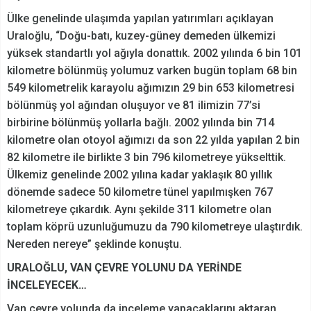
Ülke genelinde ulaşımda yapılan yatırımları açıklayan
Uraloğlu, “Doğu-batı, kuzey-güney demeden ülkemizi
yüksek standartlı yol ağıyla donattık. 2002 yılında 6 bin 101
kilometre bölünmüş yolumuz varken bugün toplam 68 bin
549 kilometrelik karayolu ağımızın 29 bin 653 kilometresi
bölünmüş yol ağından oluşuyor ve 81 ilimizin 77’si
birbirine bölünmüş yollarla bağlı. 2002 yılında bin 714
kilometre olan otoyol ağımızı da son 22 yılda yapılan 2 bin
82 kilometre ile birlikte 3 bin 796 kilometreye yükselttik.
Ülkemiz genelinde 2002 yılına kadar yaklaşık 80 yıllık
dönemde sadece 50 kilometre tünel yapılmışken 767
kilometreye çıkardık. Aynı şekilde 311 kilometre olan
toplam köprü uzunluğumuzu da 790 kilometreye ulaştırdık.
Nereden nereye” şeklinde konuştu.
URALOĞLU, VAN ÇEVRE YOLUNU DA YERİNDE
İNCELEYECEK…
Van çevre yolunda da inceleme yapacaklarını aktaran