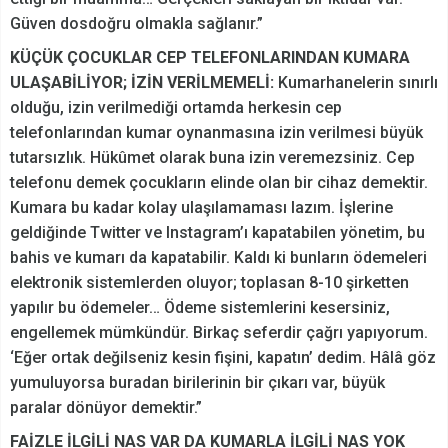
Güven dosdoğru olmakla sağlanır.”
KÜÇÜK ÇOCUKLAR CEP TELEFONLARINDAN KUMARA
ULAŞABİLİYOR; İZİN VERİLMEMELİ:
Kumarhanelerin sınırlı
olduğu, izin verilmediği ortamda herkesin cep
telefonlarından kumar oynanmasına izin verilmesi büyük
tutarsızlık. Hükûmet olarak buna izin veremezsiniz. Cep
telefonu demek çocukların elinde olan bir cihaz demektir.
Kumara bu kadar kolay ulaşılamaması lazım. İşlerine
geldiğinde Twitter ve Instagram’ı kapatabilen yönetim, bu
bahis ve kumarı da kapatabilir. Kaldı ki bunların ödemeleri
elektronik sistemlerden oluyor; toplasan 8-10 şirketten
yapılır bu ödemeler… Ödeme sistemlerini kesersiniz,
engellemek mümkündür. Birkaç seferdir çağrı yapıyorum.
‘Eğer ortak değilseniz kesin fişini, kapatın’ dedim. Hâlâ göz
yumuluyorsa buradan birilerinin bir çıkarı var, büyük
paralar dönüyor demektir.”
FAİZLE İLGİLİ NAS VAR DA KUMARLA İLGİLİ NAS YOK