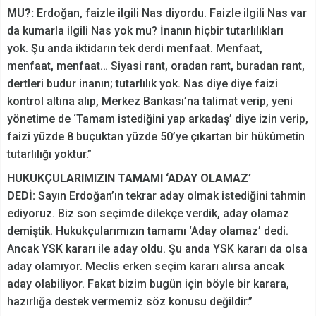
MU?:
Erdoğan, faizle ilgili Nas diyordu. Faizle ilgili Nas var
da kumarla ilgili Nas yok mu? İnanın hiçbir tutarlılıkları
yok. Şu anda iktidarın tek derdi menfaat. Menfaat,
menfaat, menfaat… Siyasi rant, oradan rant, buradan rant,
dertleri budur inanın; tutarlılık yok. Nas diye diye faizi
kontrol altına alıp, Merkez Bankası’na talimat verip, yeni
yönetime de ‘Tamam istediğini yap arkadaş’ diye izin verip,
faizi yüzde 8 buçuktan yüzde 50’ye çıkartan bir hükûmetin
tutarlılığı yoktur.”
HUKUKÇULARIMIZIN TAMAMI ‘ADAY OLAMAZ’
DEDİ:
Sayın Erdoğan’ın tekrar aday olmak istediğini tahmin
ediyoruz. Biz son seçimde dilekçe verdik, aday olamaz
demiştik. Hukukçularımızın tamamı ‘Aday olamaz’ dedi.
Ancak YSK kararı ile aday oldu. Şu anda YSK kararı da olsa
aday olamıyor. Meclis erken seçim kararı alırsa ancak
aday olabiliyor. Fakat bizim bugün için böyle bir karara,
hazırlığa destek vermemiz söz konusu değildir.”