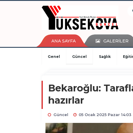
kaçak bahis
deneme bonusu
casino siteleri
canlı bahis siteleri
deneme bonusu veren siteler
ANA SAYFA
GALERİLER
bahis siteleri
porno izle
Genel
Güncel
Sağlık
Eğit
Bekaroğlu: Taraf
hazırlar
Güncel
05 Ocak 2025 Pazar 14:03