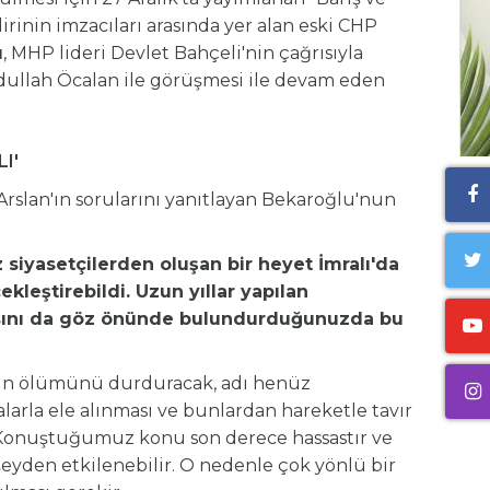
irinin imzacıları arasında yer alan eski CHP
u
, MHP lideri Devlet Bahçeli'nin çağrısıyla
dullah Öcalan ile görüşmesi ile devam eden
I'
rslan'ın sorularını yanıtlayan Bekaroğlu'nun
 siyasetçilerden oluşan bir heyet İmralı'da
leştirebildi. Uzun yıllar yapılan
sını da göz önünde bulundurduğunuzda bu
ların ölümünü durduracak, adı henüz
larla ele alınması ve bunlardan hareketle tavır
 Konuştuğumuz konu son derece hassastır ve
şeyden etkilenebilir. O nedenle çok yönlü bir