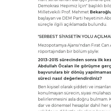
Demokrasi Hepimiz İçin" başlıklı bild
Milletvekili Prof. Mehmet
Bekaroğl
başlayan ve DEM Parti heyetinin Ab
süreçle ilgili açıklamada bulundu.
'SERBEST SİYASETİN YOLU AÇILMAL
Mezopotamya Ajansı'ndan Fırat Can A
röportajından bir bölüm şöyle:
2013-2015 sürecinden sonra ilk kez
Abdullah Öcalan ile görüşme gerçek
başvurulara bir dönüş yapılmama
süreci nasıl değerlendirdiniz?
Ben kişisel olarak şiddeti ve insan
konulmayan sürecin, siyasi mülahaza
belirlenmesini asla doğru bulmam.
dar ve dönemsel hesaplar dahil her 