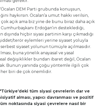
ulması gerekir.
ir: ‘Öcalan DEM Parti grubunda konuşsun,
ğini haykırsın. Öcalan’a umut hakkı verilsin,
r çok açık ama biz yine de bunu biraz daha açık
ve Cumhurbaşkanı Erdoğan’ın desteklediği,
in dışında hiçbir siyasi partinin karşı çıkmadığı
ddet/terör eylemleri yerine siyaset yoluyla
 serbest siyaset yolunun tümüyle açılmasıdır.
lması, buna yönelik anayasal ve yasal
sal değişiklikler bundan ibaret değil, Öcalan
lacak. Bunun yanında çoğu yöntemle ilgili çok
 her biri de çok önemlidir.
Türkiye’deki tüm siyasi çevrelerin dar ve
siyatif alması, yapıcı davranması ve pozitif
üm noktasında siyasi çevrelere nasıl bir