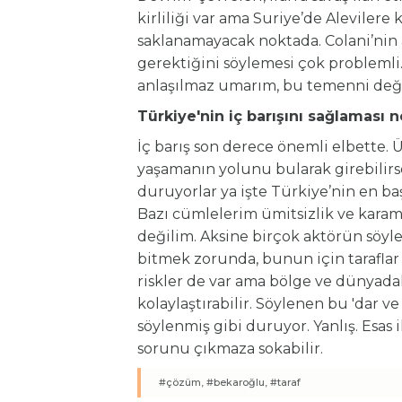
kirliliği var ama Suriye’de Alevilere 
saklanamayacak noktada. Colani’nin an
gerektiğini söylemesi çok problemli.
anlaşılmaz umarım, bu temenni değil
Türkiye'nin iç barışını sağlaması 
İç barış son derece önemli elbette. 
yaşamanın yolunu bularak girebilirse
duruyorlar ya işte Türkiye’nin en 
Bazı cümlelerim ümitsizlik ve karams
değilim. Aksine birçok aktörün söyle
bitmek zorunda, bunun için taraflar
riskler de var ama bölge ve dünyad
kolaylaştırabilir. Söylenen bu 'dar 
söylenmiş gibi duruyor. Yanlış. Esas 
sorunu çıkmaza sokabilir.
#çözüm,
#bekaroğlu,
#taraf