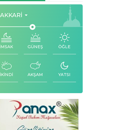
AKKARI
İMSAK
GÜNEŞ
ÖĞLE
İKİNDİ
AKŞAM
YATSI