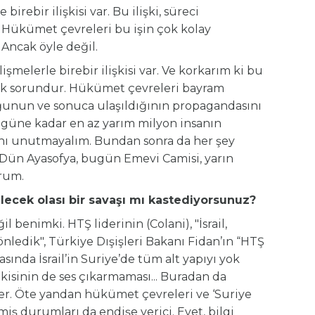
irebir ilişkisi var. Bu ilişki, süreci
. Hükümet çevreleri bu işin çok kolay
Ancak öyle değil.
melerle birebir ilişkisi var. Ve korkarım ki bu
itik sorundur. Hükümet çevreleri bayram
uğunun ve sonuca ulaşıldığının propagandasını
Bugüne kadar en az yarım milyon insanın
nı unutmayalım. Bundan sonra da her şey
“Dün Ayasofya, bugün Emevi Camisi, yarın
orum.
bilecek olası bir savaşı mı kastediyorsunuz?
ğil benimki. HTŞ liderinin (Colani), "İsrail,
 önledik", Türkiye Dışişleri Bakanı Fidan’ın “HTŞ
rasında İsrail’in Suriye’de tüm alt yapıyı yok
isinin de ses çıkarmaması... Buradan da
teler. Öte yandan hükümet çevreleri ve ‘Suriye
tmiş durumları da endişe verici. Evet, bilgi