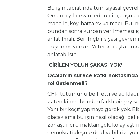
Bu işin tabiatında tüm siyasal çevre
Onlarca yıl devam eden bir çatışma 
mahalle, köy, hatta ev kalmadı. Bu i
bundan sonra kurban verilmemesi iç
anlatılmalı. Ben hiçbir siyasi çevren
düşünmüyorum. Yeter ki başta hü
anlatabilsin.
'GİRİLEN YOLUN ŞAKASI YOK'
Öcalan’ın sürece katkı noktasında 
rol üstlenmeli?
CHP tutumunu belli etti ve açıkladı. 
Zaten kimse bundan farklı bir şey sö
Yeni bir keşif yapmaya gerek yok. E
olacak ama bu işin nasıl olacağı bell
zorlaştırıcı olmaktan çok, kolaylaştır
demokratikleşme de diyebiliriz- yo