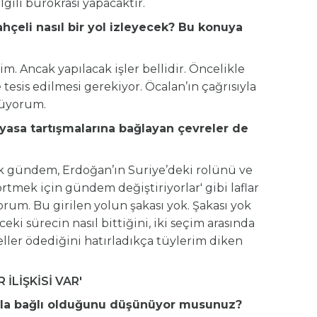
lgili bürokrasi yapacaktır.
çeli nasıl bir yol izleyecek? Bu konuya
m. Ancak yapılacak işler bellidir. Öncelikle
tesis edilmesi gerekiyor. Öcalan’ın çağrısıyla
nüyorum.
yasa tartışmalarına bağlayan çevreler de
ik gündem, Erdoğan’ın Suriye’deki rolünü ve
i örtmek için gündem değiştiriyorlar' gibi laflar
um. Bu girilen yolun şakası yok. Şakası yok
i sürecin nasıl bittiğini, iki seçim arasında
ller ödediğini hatırladıkça tüylerim diken
 İLİŞKİSİ VAR'
arla bağlı olduğunu düşünüyor musunuz?