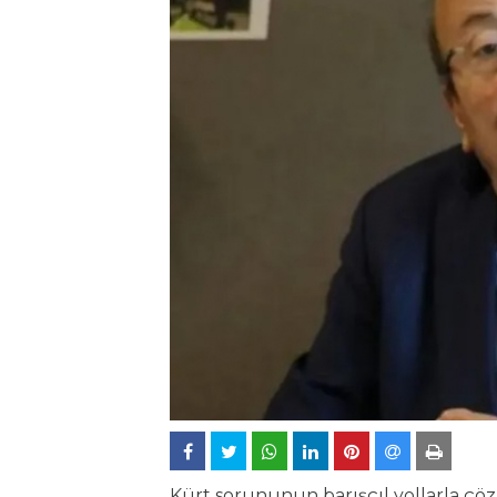
Kürt sorununun barışçıl yollarla çöz