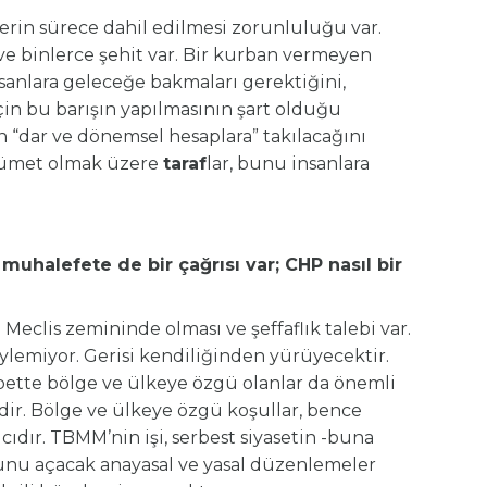
lerin sürece dahil edilmesi zorunluluğu var.
ve binlerce şehit var. Bir kurban vermeyen
nsanlara geleceğe bakmaları gerektiğini,
in bu barışın yapılmasının şart olduğu
in “dar ve dönemsel hesaplara” takılacağını
kümet olmak üzere
taraf
lar, bunu insanlara
muhalefete de bir çağrısı var; CHP nasıl bir
Meclis zemininde olması ve şeffaflık talebi var.
ylemiyor. Gerisi kendiliğinden yürüyecektir.
lbette bölge ve ülkeye özgü olanlar da önemli
idir. Bölge ve ülkeye özgü koşullar, bence
ıcıdır. TBMM’nin işi, serbest siyasetin -buna
lunu açacak anayasal ve yasal düzenlemeler