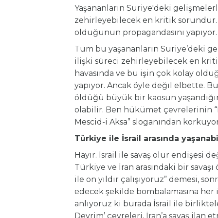
Yaşananların Suriye'deki gelişmelerle b
zehirleyebilecek en kritik sorundur
olduğunun propagandasını yapıyor. 
Tüm bu yaşananların Suriye’deki geliş
ilişki süreci zehirleyebilecek en kr
havasında ve bu işin çok kolay old
yapıyor. Ancak öyle değil elbette. 
öldüğü büyük bir kaosun yaşandığı
olabilir. Ben hükümet çevrelerinin 
Mescid-i Aksa” sloganından korkuy
Türkiye ile İsrail arasında yaşana
Hayır. İsrail ile savaş olur endişesi de
Türkiye ve İran arasındaki bir savaşı
ile on yıldır çalışıyoruz” demesi, son
edecek şekilde bombalamasına her ik
anlıyoruz ki burada İsrail ile birlik
Devrim’ çevreleri, İran’a savaş ilan e