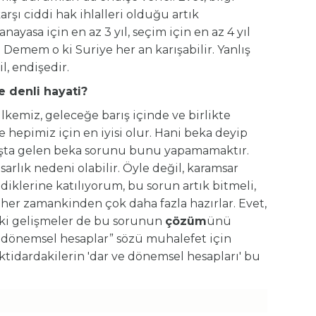
karşı ciddi hak ihlalleri olduğu artık
ayasa için en az 3 yıl, seçim için en az 4 yıl
 Demem o ki Suriye her an karışabilir. Yanlış
, endişedir.
ne denli hayati?
Ülkemiz, geleceğe barış içinde ve birlikte
 hepimiz için en iyisi olur. Hani beka deyip
başta gelen beka sorunu bunu yapamamaktır.
arlık nedeni olabilir. Öyle değil, karamsar
diklerine katılıyorum, bu sorun artık bitmeli,
 her zamankinden çok daha fazla hazırlar. Evet,
aki gelişmeler de bu sorunun
çözüm
ünü
ve dönemsel hesaplar” sözü muhalefet için
iktidardakilerin 'dar ve dönemsel hesapları' bu