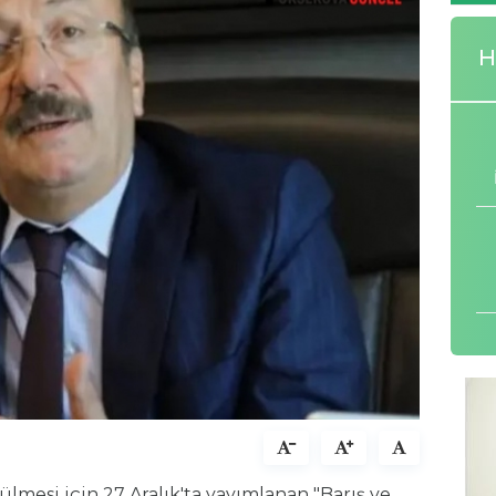
H
ülmesi için 27 Aralık'ta yayımlanan "Barış ve