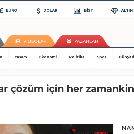
EURO
DOLAR
BİST
ALTIN
VİDEOLAR
YAZARLAR
im
Yaşam
Ekonomi
Politika
Spor
Dünya
lar çözüm için her zamanki
NAM