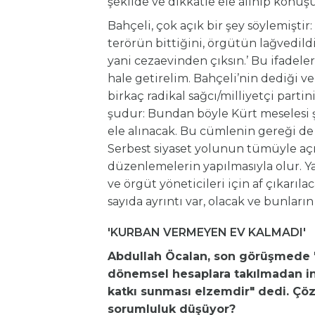
şekilde ve dikkatle ele alınıp konuş
Bahçeli, çok açık bir şey söylemişt
terörün bittiğini, örgütün lağvedildi
yani cezaevinden çıksın.’ Bu ifadele
hale getirelim. Bahçeli’nin dediği 
birkaç radikal sağcı/milliyetçi partin
şudur: Bundan böyle Kürt meselesi şi
ele alınacak. Bu cümlenin gereği de
Serbest siyaset yolunun tümüyle açı
düzenlemelerin yapılmasıyla olur. Ya
ve örgüt yöneticileri için af çıkarı
sayıda ayrıntı var, olacak ve bunların
'KURBAN VERMEYEN EV KALMADI'
Abdullah Öcalan, son görüşmede "
dönemsel hesaplara takılmadan ini
katkı sunması elzemdir" dedi. Çöz
sorumluluk düşüyor?