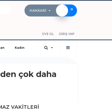
°
HAKKARI
ÜYE OL
GİRİŞ YAP
dan
Kadın
nden çok daha
AZ VAKİTLERİ