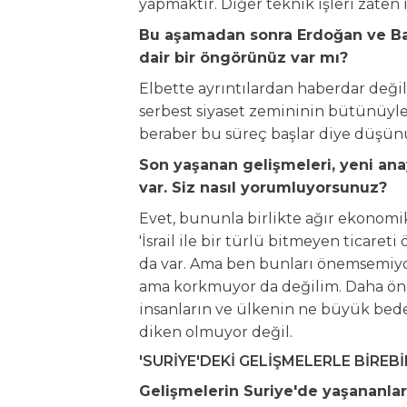
yapmaktır. Diğer teknik işleri zaten i
Bu aşamadan sonra Erdoğan ve Bah
dair bir öngörünüz var mı?
Elbette ayrıntılardan haberdar değili
serbest siyaset zemininin bütünüyle 
beraber bu süreç başlar diye düşü
Son yaşanan gelişmeleri, yeni ana
var. Siz nasıl yorumluyorsunuz?
Evet, bununla birlikte ağır ekonom
'İsrail ile bir türlü bitmeyen ticaret
da var. Ama ben bunları önemsemiyor
ama korkmuyor da değilim. Daha öncek
insanların ve ülkenin ne büyük bede
diken olmuyor değil.
'SURİYE'DEKİ GELİŞMELERLE BİREBİR
Gelişmelerin Suriye'de yaşananl