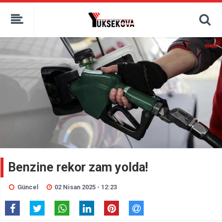
kaçak bahis
deneme bonusu
casino siteleri
canlı bahis siteleri
deneme bonusu veren siteler
bahis siteleri
porno izle
Benzine rekor zam yolda!
Güncel
02 Nisan 2025 - 12:23