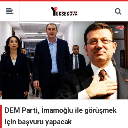
kaçak bahis
deneme bonusu
casino siteleri
canlı bahis siteleri
deneme bonusu veren siteler
bahis siteleri
porno izle
DEM Parti, İmamoğlu ile görüşmek
için başvuru yapacak